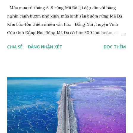
Mùa mưa từ tháng 6-8 rừng Mã Đà lại dập dìu với hàng
nghìn cánh bướm nhỏ xinh, mùa sinh sản bướm rừng Mã Đà
Khu bảo tồn thiên nhiên văn hóa Đồng Nai , huyện Vĩnh
Cửu tỉnh Đồng Nai. Rừng Mã Đà có hơn 300 loài bướm, đặc
thù loài bướm Phượng xanh đuôi nheo, còn gọi là bướm rồng
CHIA SẺ
ĐĂNG NHẬN XÉT
ĐỌC THÊM
đuôi trắng (Lamproptera curius) đặc trưng là cái đuôi dài
tuyệt đẹp, đã được cảnh báo bảo tồn tại Việt Nam từ năm
2007, loài bướm này phía Nam chỉ có ở rừng Mã Đà Tác giả:
Phúc Ngô Quang Tác phẩm dự thi Cuộc thi ảnh và video
Happy Việt Nam 2024 Vietnam.vn