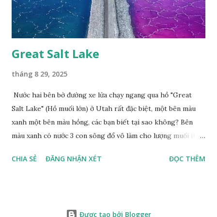
Great Salt Lake
tháng 8 29, 2025
Nước hai bên bờ đường xe lửa chạy ngang qua hồ "Great
Salt Lake" (Hồ muối lớn) ở Utah rất đặc biệt, một bên màu
xanh một bên màu hồng, các bạn biết tại sao không? Bên
màu xanh có nước 3 con sông đổ vô làm cho lượng muối ít,
màu xanh. Bên màu đỏ lượng muối nhiều gấp 10 lần nước
CHIA SẺ
ĐĂNG NHẬN XÉT
ĐỌC THÊM
biển, nhiều sinh vật thích muối sống ở đây, tạo nên màu
hồng.
Được tạo bởi Blogger