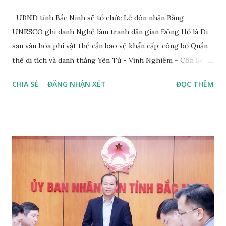
UBND tỉnh Bắc Ninh sẽ tổ chức Lễ đón nhận Bằng
UNESCO ghi danh Nghề làm tranh dân gian Đông Hồ là Di
sản văn hóa phi vật thể cần bảo vệ khẩn cấp; công bố Quần
thể di tích và danh thắng Yên Tử - Vĩnh Nghiêm - Côn Sơn,
Kiếp Bạc là Di sản Văn hóa thế giới và khai mạc Festival “Về
CHIA SẺ
ĐĂNG NHẬN XÉT
ĐỌC THÊM
miền di sản - 2026”. Chương trình dự kiến diễn ra lúc 20h
ngày 28/3 tại Quảng trường 3/2, phường Bắc Giang. Festival
“Về miền di sản - 2026” diễn ra đến đầu tháng 4/2026, là sự
kiện quy mô lớn, kết hợp nhiều hoạt động nghệ thuật, tâm
linh, triển lãm và trải nghiệm du lịch, nhằm tôn vinh di sản
văn hóa đặc sắc của vùng Kinh Bắc. Điểm nhấn của Festival là
chương trình trình diễn các di sản văn hóa phi vật thể được
UNESCO ghi danh, với sự tham gia của 6 đoàn nghệ thuật
đến từ nhiều tỉnh, thành phố trong cả nước, tạo nên không
gian nghệ thuật đa sắc màu. Song song, không gian trưng