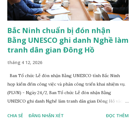
phát huy giá trị văn hóa Kinh Bắc. Đại diện Ủy ban nhân dân
xã Tiên D...
Bắc Ninh chuẩn bị đón nhận
Bằng UNESCO ghi danh Nghề làm
tranh dân gian Đông Hồ
tháng 4 12, 2026
Ban Tổ chức Lễ đón nhận Bằng UNESCO tỉnh Bắc Ninh
họp kiểm đếm công việc và phân công triển khai nhiệm vụ.
(PLVN) - Ngày 24/2, Ban Tổ chức Lễ đón nhận Bằng
UNESCO ghi danh Nghề làm tranh dân gian Đông Hồ vào
danh sách Di sản văn hóa phi vật thể cần bảo vệ khẩn cấp;
CHIA SẺ
ĐĂNG NHẬN XÉT
ĐỌC THÊM
công bố quần thể di tích và danh thắng Yên Tử - Vĩnh
Nghiêm - Côn Sơn, Kiếp Bạc là Di sản văn hóa thế giới và
Khai mạc Festival "Về miền di sản - 2026" (gọi tắt là Lễ đón