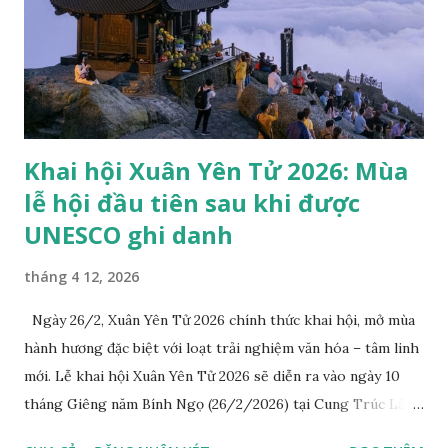
thành (khu vực sinh hoạt của vua và hoàng gia). Đoan Môn là
cổng chính vào khu trung tâm. Đoan Môn là một trong
những kiến trúc cổ tiêu biểu còn được gìn giữ của Hoàng
thành Thăng Long, từng là lối vào chính dẫn đến điện Kính
Thiên – trung tâm nghi ...
Khai hội Xuân Yên Tử 2026: Mùa
lễ hội đầu tiên sau khi được
UNESCO ghi danh
tháng 4 12, 2026
Ngày 26/2, Xuân Yên Tử 2026 chính thức khai hội, mở mùa
hành hương đặc biệt với loạt trải nghiệm văn hóa – tâm linh
mới. Lễ khai hội Xuân Yên Tử 2026 sẽ diễn ra vào ngày 10
tháng Giêng năm Bính Ngọ (26/2/2026) tại Cung Trúc Lâm,
Khu di tích danh thắng Yên Tử. Đây là mùa lễ hội đầu tiên kể