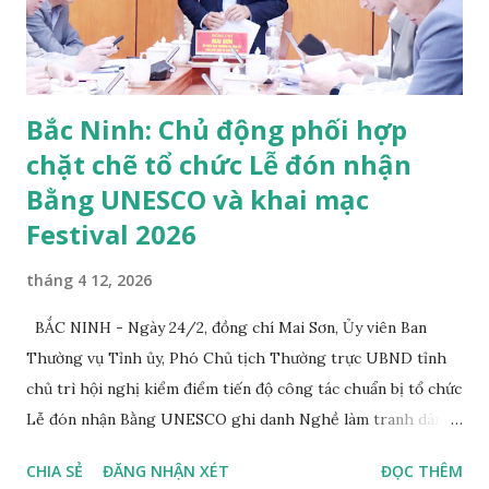
bày “Hành trình sắc màu di sản văn hóa phi vật thể” sẽ giới
thiệu những giá trị văn hóa tiêu biểu của các vùng miền.
Festival “Về m...
Bắc Ninh: Chủ động phối hợp
chặt chẽ tổ chức Lễ đón nhận
Bằng UNESCO và khai mạc
Festival 2026
tháng 4 12, 2026
BẮC NINH - Ngày 24/2, đồng chí Mai Sơn, Ủy viên Ban
Thường vụ Tỉnh ủy, Phó Chủ tịch Thường trực UBND tỉnh
chủ trì hội nghị kiểm điểm tiến độ công tác chuẩn bị tổ chức
Lễ đón nhận Bằng UNESCO ghi danh Nghề làm tranh dân
gian Đông Hồ vào Danh sách Di sản văn hóa phi vật thể cần
CHIA SẺ
ĐĂNG NHẬN XÉT
ĐỌC THÊM
bảo vệ khẩn cấp; công bố Quần thể Di tích và Danh thắng