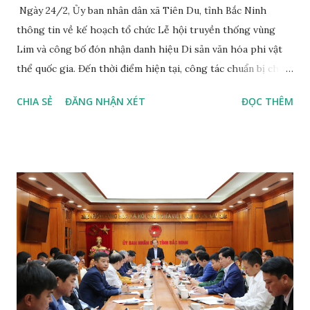
Ngày 24/2, Ủy ban nhân dân xã Tiên Du, tỉnh Bắc Ninh
thông tin về kế hoạch tổ chức Lễ hội truyền thống vùng
Lim và công bố đón nhận danh hiệu Di sản văn hóa phi vật
thể quốc gia. Đến thời điểm hiện tại, công tác chuẩn bị cho
Lễ hội truyền thống vùng Lim đang được hoàn tất ở những
CHIA SẺ
ĐĂNG NHẬN XÉT
ĐỌC THÊM
khâu cuối cùng. Dù chưa vào hội, nhưng nhiều du khách đã
tới Hội Lim. Năm nay, Lễ hội truyền thống Hội Lim sẽ được
tổ chức trong hai ngày 28/2-1/3 (tức 12 và 13 tháng Giêng,
năm Bính Ngọ) tại 7 thôn thuộc xã Tiên Du, tỉnh Bắc Ninh
với nhiều điểm nhấn đặc sắc về văn hóa. Trung tâm của lễ
hội là khu vực núi Hồng Vân (núi Lim) và hồ điều hòa Vân
Tương. Điểm nhấn đặc biệt của lễ hội năm nay là Lễ công bố
và đón nhận danh hiệu Di sản văn hóa phi vật thể quốc gia
đối với Lễ hội truyền thống Hội Lim, diễn ra tại sân khấu
trung tâm trên núi Lim được tổ chức vào sáng 28/2. Đây
được xem là dấu mốc quan trọng trong quá trình bảo tồn và