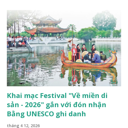
nhận Bằng UNESCO) tỉnh Bắc Ninh đã họp để kiểm đếm
công việc và phân công triển khai nhiệm vụ. Thứ Ba
24/02/2026 20:51 (GMT+7) Theo đó, lễ đón nhận Bằng
UNESCO dự kiến diễn ra vào 20h ngày 28/3/2026 tại sân
khấu ngoài trời Quảng trường 3/2 (phường Bắc Giang, tỉnh
Bắc Ninh). Cùng với đó, chuỗi các hoạt động văn hóa đặc sắc
hưởng ứng diễn ra từ cuối tháng 3 đến đầu tháng 4/2026
được tổ chức tại các phường: Bắc Giang, Kinh Bắc, Thuận
Thành, Tân An… Nổi bật là chương trình trình diễn các di
sản văn hóa phi vật thể được UNESCO ghi danh; không gian
tr...
Khai mạc Festival "Về miền di
sản - 2026" gắn với đón nhận
Bằng UNESCO ghi danh
tháng 4 12, 2026