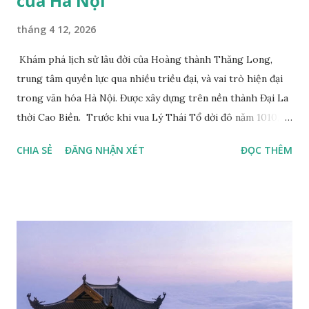
của Hà Nội
tháng 4 12, 2026
Khám phá lịch sử lâu đời của Hoàng thành Thăng Long,
trung tâm quyền lực qua nhiều triều đại, và vai trò hiện đại
trong văn hóa Hà Nội. Được xây dựng trên nền thành Đại La
thời Cao Biền. Trước khi vua Lý Thái Tổ dời đô năm 1010,
khu vực này đã là trung tâm hành chính Đại La dưới thời
CHIA SẺ
ĐĂNG NHẬN XÉT
ĐỌC THÊM
Đường, do Cao Biền xây dựng vào thế kỷ 9, tạo nền tảng cho
kinh thành Thăng Long sau này. Ảnh hưởng của quy hoạch
phong thủy phương Đông. Kinh thành được xây dựng theo
trục Bắc – Nam, dựa lưng vào sông Hồng và hồ Tây, phản
ánh quan niệm phong thủy và tư duy quy hoạch đô thị cổ
truyền. Cấu trúc gồm ba vòng thành khép kín. Kinh thành
Thăng Long truyền thống gồm La thành (vòng ngoài),
Hoàng thành (khu hành chính – triều đình) và Tử Cấm