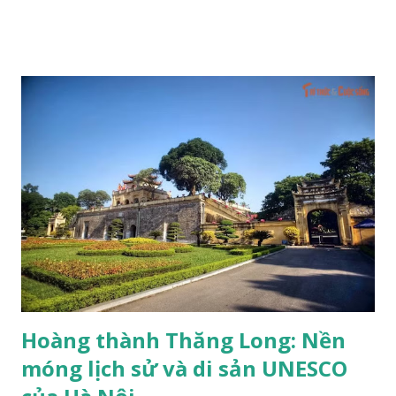
Yên Tử - Vĩnh Nghiêm - Côn Sơn, Kiếp Bạc là Di sản văn hóa
thế giới và khai mạc Festival “Về miền di sản - 2026”. Đồng
chí Mai Sơn chủ trì hội nghị. Lễ đón nhận Bằng UNESCO
ghi danh Nghề làm tranh dân gian Đông Hồ vào Danh sách
Di sản văn hóa phi vật thể cần bảo vệ khẩn cấp; công bố
Quần thể Di tích và Danh thắng Yên Tử - Vĩnh Nghiêm -
Côn Sơn, Kiếp Bạc là Di sản văn hóa thế giới và khai mạc
Festival “Về miền di sản - 2026” (gọi tắt là Lễ đón nhận Bằng
UNESCO và khai mạc Festival Bắc Ninh 2026) dự kiến tổ
chức vào tối 28/3/2026 tại Quảng trường 3/2. Chương trình
được truyền hình trực tiếp trên sóng Đài Truyền hình Việt
Nam, đồ...
Hoàng thành Thăng Long: Nền
móng lịch sử và di sản UNESCO