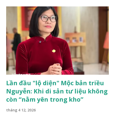
Hùng, Hát Xoan ban đầu được diễn xướng vào mùa Xuân để
cầu mưa thuận gió hòa, mùa màng tươi tốt. Qua thời gian,
Hát Xoan phát triển thành nghệ thuật tổng hợp gồm hát,
múa và nhạc với ba chặng chính: hát nghi lễ, hát quả cách và
hát hội giao duyên. Giá trị của Hát Xoan nằm ở sự mộc mạc
mà trang nghiêm, phản ánh sinh hoạt nông nghiệp lúa nước
và tinh thần tôn kính tổ tiên của người Việt cổ. Từng đối mặt
nguy cơ mai một, di sản này đã được phục hồi mạnh mẽ nhờ
nỗ lực của cộng đồng và địa phương. Trong hành trình khám
phá di sản do Ti...
Lần đầu "lộ diện" Mộc bản triều
Nguyễn: Khi di sản tư liệu không
còn “nằm yên trong kho”
tháng 4 12, 2026