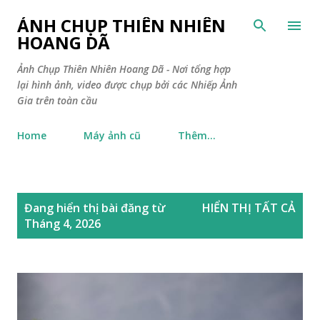
Chuyển đến nội dung chính
ẢNH CHỤP THIÊN NHIÊN
HOANG DÃ
Ảnh Chụp Thiên Nhiên Hoang Dã - Nơi tổng hợp
lại hình ảnh, video được chụp bởi các Nhiếp Ảnh
Gia trên toàn cầu
Home
Máy ảnh cũ
Thêm…
B
Đang hiển thị bài đăng từ
HIỂN THỊ TẤT CẢ
à
Tháng 4, 2026
i
đ
ă
n
g