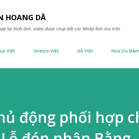
Chuyển đến nội dung chính
ÊN HOANG DÃ
ợp lại hình ảnh, video được chụp bởi các Nhiếp Ảnh Gia trên
uý Việt
Unesco Việt
Gỗ Việt
Hoa Ưu Đà
hủ động phối hợp c
 Lễ đón nhận Bằng