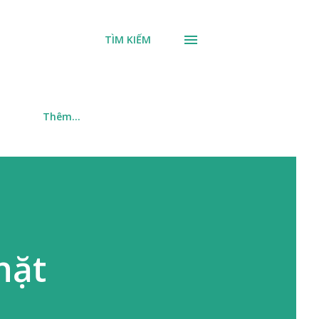
TÌM KIẾM
m
Thêm…
hặt