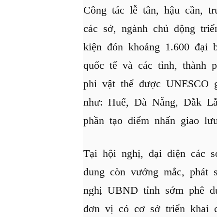
Công tác lễ tân, hậu cần, t
các sở, ngành chủ động tri
kiện đón khoảng 1.600 đại b
quốc tế và các tỉnh, thành 
phi vật thể được UNESCO g
như: Huế, Đà Nẵng, Đắk Lắ
phần tạo điểm nhấn giao lư
Tại hội nghị, đại diện các 
dung còn vướng mắc, phát si
nghị UBND tỉnh sớm phê duy
đơn vị có cơ sở triển khai 