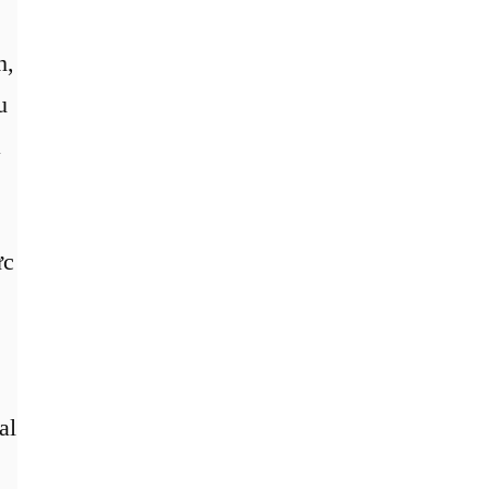
h,
u
a
ực
al