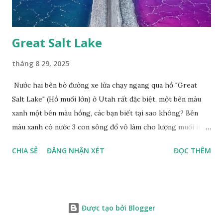
Great Salt Lake
tháng 8 29, 2025
Nước hai bên bờ đường xe lửa chạy ngang qua hồ "Great
Salt Lake" (Hồ muối lớn) ở Utah rất đặc biệt, một bên màu
xanh một bên màu hồng, các bạn biết tại sao không? Bên
màu xanh có nước 3 con sông đổ vô làm cho lượng muối ít,
màu xanh. Bên màu đỏ lượng muối nhiều gấp 10 lần nước
CHIA SẺ
ĐĂNG NHẬN XÉT
ĐỌC THÊM
biển, nhiều sinh vật thích muối sống ở đây, tạo nên màu
hồng.
Được tạo bởi Blogger