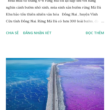
Mùa mưa từ tháng 6-8 rừng Mã Đà lại dập dìu với hàng
nghìn cánh bướm nhỏ xinh, mùa sinh sản bướm rừng Mã Đà
Khu bảo tồn thiên nhiên văn hóa Đồng Nai , huyện Vĩnh
Cửu tỉnh Đồng Nai. Rừng Mã Đà có hơn 300 loài bướm, đặc
thù loài bướm Phượng xanh đuôi nheo, còn gọi là bướm rồng
CHIA SẺ
ĐĂNG NHẬN XÉT
ĐỌC THÊM
đuôi trắng (Lamproptera curius) đặc trưng là cái đuôi dài
tuyệt đẹp, đã được cảnh báo bảo tồn tại Việt Nam từ năm
2007, loài bướm này phía Nam chỉ có ở rừng Mã Đà Tác giả:
Phúc Ngô Quang Tác phẩm dự thi Cuộc thi ảnh và video
Happy Việt Nam 2024 Vietnam.vn