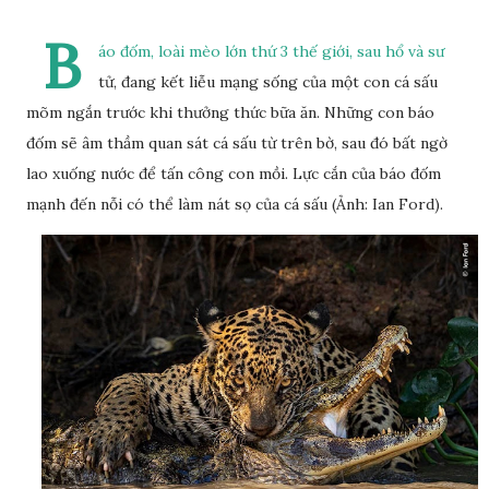
B
áo đốm, loài mèo lớn thứ 3 thế giới, sau hổ và sư
tử, đang kết liễu mạng sống của một con cá sấu
mõm ngắn trước khi thưởng thức bữa ăn. Những con báo
đốm sẽ âm thầm quan sát cá sấu từ trên bờ, sau đó bất ngờ
lao xuống nước để tấn công con mồi. Lực cắn của báo đốm
mạnh đến nỗi có thể làm nát sọ của cá sấu (Ảnh: Ian Ford).