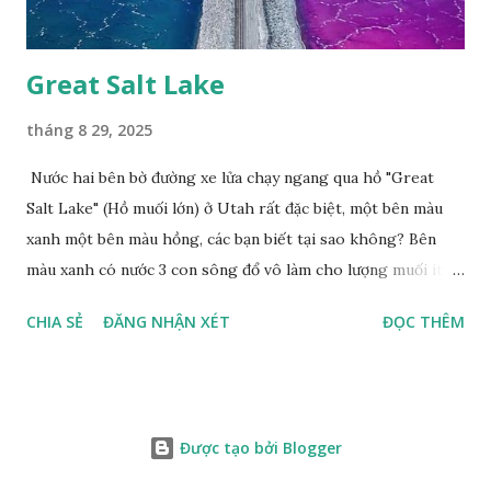
Great Salt Lake
tháng 8 29, 2025
Nước hai bên bờ đường xe lửa chạy ngang qua hồ "Great
Salt Lake" (Hồ muối lớn) ở Utah rất đặc biệt, một bên màu
xanh một bên màu hồng, các bạn biết tại sao không? Bên
màu xanh có nước 3 con sông đổ vô làm cho lượng muối ít,
màu xanh. Bên màu đỏ lượng muối nhiều gấp 10 lần nước
CHIA SẺ
ĐĂNG NHẬN XÉT
ĐỌC THÊM
biển, nhiều sinh vật thích muối sống ở đây, tạo nên màu
hồng.
Được tạo bởi Blogger