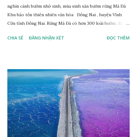
nghìn cánh bướm nhỏ xinh, mùa sinh sản bướm rừng Mã Đà
Khu bảo tồn thiên nhiên văn hóa Đồng Nai , huyện Vĩnh
Cửu tỉnh Đồng Nai. Rừng Mã Đà có hơn 300 loài bướm, đặc
thù loài bướm Phượng xanh đuôi nheo, còn gọi là bướm rồng
CHIA SẺ
ĐĂNG NHẬN XÉT
ĐỌC THÊM
đuôi trắng (Lamproptera curius) đặc trưng là cái đuôi dài
tuyệt đẹp, đã được cảnh báo bảo tồn tại Việt Nam từ năm
2007, loài bướm này phía Nam chỉ có ở rừng Mã Đà Tác giả:
Phúc Ngô Quang Tác phẩm dự thi Cuộc thi ảnh và video
Happy Việt Nam 2024 Vietnam.vn