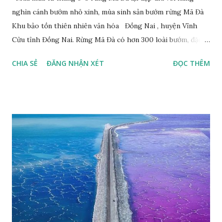
nghìn cánh bướm nhỏ xinh, mùa sinh sản bướm rừng Mã Đà
Khu bảo tồn thiên nhiên văn hóa Đồng Nai , huyện Vĩnh
Cửu tỉnh Đồng Nai. Rừng Mã Đà có hơn 300 loài bướm, đặc
thù loài bướm Phượng xanh đuôi nheo, còn gọi là bướm rồng
CHIA SẺ
ĐĂNG NHẬN XÉT
ĐỌC THÊM
đuôi trắng (Lamproptera curius) đặc trưng là cái đuôi dài
tuyệt đẹp, đã được cảnh báo bảo tồn tại Việt Nam từ năm
2007, loài bướm này phía Nam chỉ có ở rừng Mã Đà Tác giả:
Phúc Ngô Quang Tác phẩm dự thi Cuộc thi ảnh và video
Happy Việt Nam 2024 Vietnam.vn