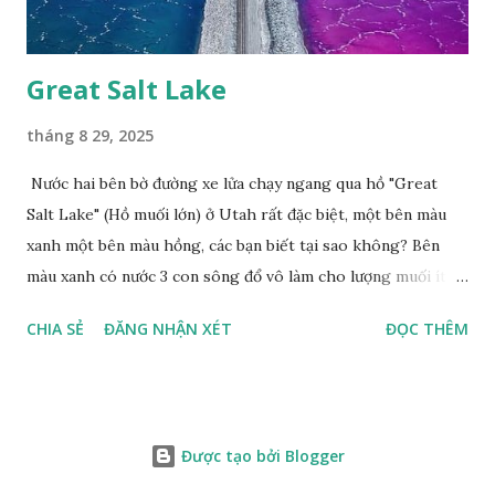
Great Salt Lake
tháng 8 29, 2025
Nước hai bên bờ đường xe lửa chạy ngang qua hồ "Great
Salt Lake" (Hồ muối lớn) ở Utah rất đặc biệt, một bên màu
xanh một bên màu hồng, các bạn biết tại sao không? Bên
màu xanh có nước 3 con sông đổ vô làm cho lượng muối ít,
màu xanh. Bên màu đỏ lượng muối nhiều gấp 10 lần nước
CHIA SẺ
ĐĂNG NHẬN XÉT
ĐỌC THÊM
biển, nhiều sinh vật thích muối sống ở đây, tạo nên màu
hồng.
Được tạo bởi Blogger