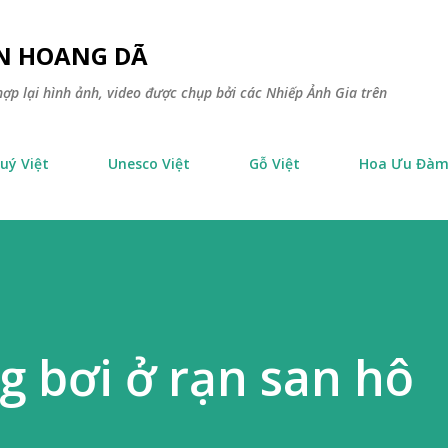
Chuyển đến nội dung chính
ÊN HOANG DÃ
ợp lại hình ảnh, video được chụp bởi các Nhiếp Ảnh Gia trên
uý Việt
Unesco Việt
Gỗ Việt
Hoa Ưu Đà
 bơi ở rạn san hô