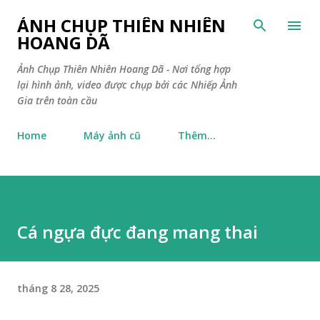
Chuyển đến nội dung chính
ẢNH CHỤP THIÊN NHIÊN
HOANG DÃ
Ảnh Chụp Thiên Nhiên Hoang Dã - Nơi tổng hợp
lại hình ảnh, video được chụp bởi các Nhiếp Ảnh
Gia trên toàn cầu
Home
Máy ảnh cũ
Thêm…
Cá ngựa đực đang mang thai
tháng 8 28, 2025