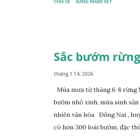
CHIA SẺ
ĐĂNG NHẬN XÉT
Sắc bướm rừng
tháng 1 14, 2026
Mùa mưa từ tháng 6-8 rừng M
bướm nhỏ xinh, mùa sinh sản
nhiên văn hóa Đồng Nai , hu
có hơn 300 loài bướm, đặc th
gọi là bướm rồng đuôi trắng (