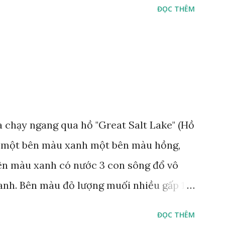
ĐỌC THÊM
áo bảo tồn tại Việt Nam từ năm 2007, loài
rừng Mã Đà Tác giả: Phúc Ngô Quang Tác
 video Happy Việt Nam 2024 Vietnam.vn
e
 chạy ngang qua hồ "Great Salt Lake" (Hồ
t, một bên màu xanh một bên màu hồng,
Bên màu xanh có nước 3 con sông đổ vô
anh. Bên màu đỏ lượng muối nhiều gấp 10
 thích muối sống ở đây, tạo nên màu hồng.
ĐỌC THÊM