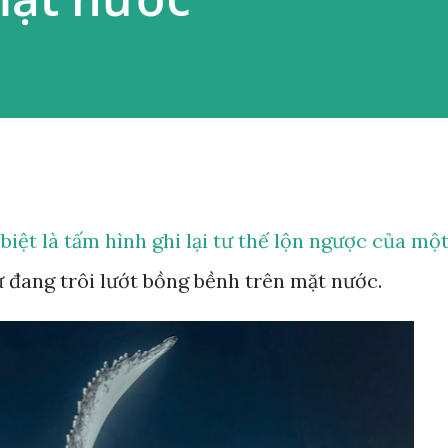
 biệt là tấm hình ghi lại tư thế lộn ngược của mộ
ư đang trôi lướt bồng bềnh trên mặt nước.