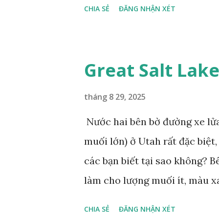
CHIA SẺ
ĐĂNG NHẬN XÉT
dài tuyệt đẹp, đã được cảnh b
bướm này phía Nam chỉ có ở 
phẩm dự thi Cuộc thi ảnh và
Great Salt Lak
tháng 8 29, 2025
Nước hai bên bờ đường xe lửa
muối lớn) ở Utah rất đặc biệ
các bạn biết tại sao không? 
làm cho lượng muối ít, màu x
lần nước biển, nhiều sinh vật
CHIA SẺ
ĐĂNG NHẬN XÉT