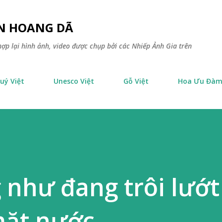
Chuyển đến nội dung chính
ÊN HOANG DÃ
ợp lại hình ảnh, video được chụp bởi các Nhiếp Ảnh Gia trên
uý Việt
Unesco Việt
Gỗ Việt
Hoa Ưu Đà
g như đang trôi lướ
mặt nước