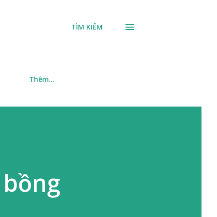
TÌM KIẾM
m
Thêm…
t bồng