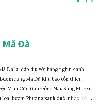
ĐỌC THÊM
 Mã Đà
ã Đà lại dập dìu với hàng nghìn cánh
 bướm rừng Mã Đà Khu bảo tồn thiên
yện Vĩnh Cửu tỉnh Đồng Nai. Rừng Mã Đà
ù loài bướm Phượng xanh đuôi nheo, còn
Lamproptera curius) đặc trưng là cái đuôi