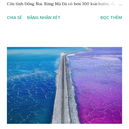
Cửu tỉnh Đồng Nai. Rừng Mã Đà có hơn 300 loài bướm, đặc
thù loài bướm Phượng xanh đuôi nheo, còn gọi là bướm rồng
CHIA SẺ
ĐĂNG NHẬN XÉT
ĐỌC THÊM
đuôi trắng (Lamproptera curius) đặc trưng là cái đuôi dài
tuyệt đẹp, đã được cảnh báo bảo tồn tại Việt Nam từ năm
2007, loài bướm này phía Nam chỉ có ở rừng Mã Đà Tác giả:
Phúc Ngô Quang Tác phẩm dự thi Cuộc thi ảnh và video
Happy Việt Nam 2024 Vietnam.vn