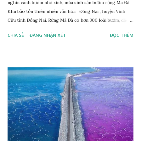
nghìn cánh bướm nhỏ xinh, mùa sinh sản bướm rừng Mã Đà
Khu bảo tồn thiên nhiên văn hóa Đồng Nai , huyện Vĩnh
Cửu tỉnh Đồng Nai. Rừng Mã Đà có hơn 300 loài bướm, đặc
thù loài bướm Phượng xanh đuôi nheo, còn gọi là bướm rồng
CHIA SẺ
ĐĂNG NHẬN XÉT
ĐỌC THÊM
đuôi trắng (Lamproptera curius) đặc trưng là cái đuôi dài
tuyệt đẹp, đã được cảnh báo bảo tồn tại Việt Nam từ năm
2007, loài bướm này phía Nam chỉ có ở rừng Mã Đà Tác giả:
Phúc Ngô Quang Tác phẩm dự thi Cuộc thi ảnh và video
Happy Việt Nam 2024 Vietnam.vn