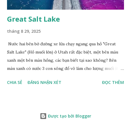
Great Salt Lake
tháng 8 29, 2025
Nước hai bên bờ đường xe lửa chạy ngang qua hồ "Great
Salt Lake" (Hồ muối lớn) ở Utah rất đặc biệt, một bên màu
xanh một bên màu hồng, các bạn biết tại sao không? Bên
màu xanh có nước 3 con sông đổ vô làm cho lượng muối ít,
màu xanh. Bên màu đỏ lượng muối nhiều gấp 10 lần nước
CHIA SẺ
ĐĂNG NHẬN XÉT
ĐỌC THÊM
biển, nhiều sinh vật thích muối sống ở đây, tạo nên màu
hồng.
Được tạo bởi Blogger