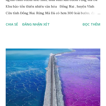
Khu bảo tồn thiên nhiên văn hóa Đồng Nai , huyện Vĩnh
Cửu tỉnh Đồng Nai. Rừng Mã Đà có hơn 300 loài bướm, đặc
thù loài bướm Phượng xanh đuôi nheo, còn gọi là bướm rồng
CHIA SẺ
ĐĂNG NHẬN XÉT
ĐỌC THÊM
đuôi trắng (Lamproptera curius) đặc trưng là cái đuôi dài
tuyệt đẹp, đã được cảnh báo bảo tồn tại Việt Nam từ năm
2007, loài bướm này phía Nam chỉ có ở rừng Mã Đà Tác giả:
Phúc Ngô Quang Tác phẩm dự thi Cuộc thi ảnh và video
Happy Việt Nam 2024 Vietnam.vn