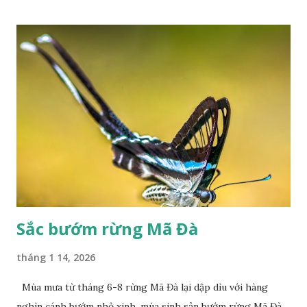
Sắc bướm rừng Mã Đà
tháng 1 14, 2026
Mùa mưa từ tháng 6-8 rừng Mã Đà lại dập dìu với hàng
nghìn cánh bướm nhỏ xinh, mùa sinh sản bướm rừng Mã Đà