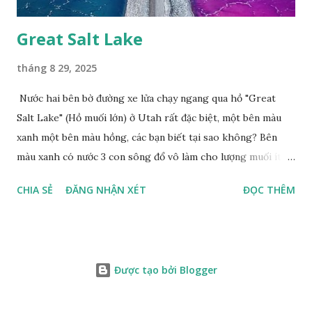
Great Salt Lake
tháng 8 29, 2025
Nước hai bên bờ đường xe lửa chạy ngang qua hồ "Great
Salt Lake" (Hồ muối lớn) ở Utah rất đặc biệt, một bên màu
xanh một bên màu hồng, các bạn biết tại sao không? Bên
màu xanh có nước 3 con sông đổ vô làm cho lượng muối ít,
màu xanh. Bên màu đỏ lượng muối nhiều gấp 10 lần nước
CHIA SẺ
ĐĂNG NHẬN XÉT
ĐỌC THÊM
biển, nhiều sinh vật thích muối sống ở đây, tạo nên màu
hồng.
Được tạo bởi Blogger