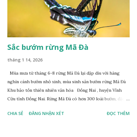
Sắc bướm rừng Mã Đà
tháng 1 14, 2026
Mùa mưa từ tháng 6-8 rừng Mã Đà lại dập dìu với hàng
nghìn cánh bướm nhỏ xinh, mùa sinh sản bướm rừng Mã Đà
Khu bảo tồn thiên nhiên văn hóa Đồng Nai , huyện Vĩnh
Cửu tỉnh Đồng Nai. Rừng Mã Đà có hơn 300 loài bướm, đặc
thù loài bướm Phượng xanh đuôi nheo, còn gọi là bướm rồng
CHIA SẺ
ĐĂNG NHẬN XÉT
ĐỌC THÊM
đuôi trắng (Lamproptera curius) đặc trưng là cái đuôi dài
tuyệt đẹp, đã được cảnh báo bảo tồn tại Việt Nam từ năm
2007, loài bướm này phía Nam chỉ có ở rừng Mã Đà Tác giả: