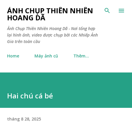
Chuyển đến nội dung chính
ẢNH CHỤP THIÊN NHIÊN
HOANG DÃ
Ảnh Chụp Thiên Nhiên Hoang Dã - Nơi tổng hợp
lại hình ảnh, video được chụp bởi các Nhiếp Ảnh
Gia trên toàn cầu
Home
Máy ảnh cũ
Thêm…
Hai chú cá bé
tháng 8 28, 2025