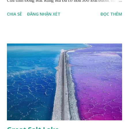
Cửu tỉnh Đồng Nai. Rừng Mã Đà có hơn 300 loài bướm, đặc
thù loài bướm Phượng xanh đuôi nheo, còn gọi là bướm rồng
CHIA SẺ
ĐĂNG NHẬN XÉT
ĐỌC THÊM
đuôi trắng (Lamproptera curius) đặc trưng là cái đuôi dài
tuyệt đẹp, đã được cảnh báo bảo tồn tại Việt Nam từ năm
2007, loài bướm này phía Nam chỉ có ở rừng Mã Đà Tác giả:
Phúc Ngô Quang Tác phẩm dự thi Cuộc thi ảnh và video
Happy Việt Nam 2024 Vietnam.vn