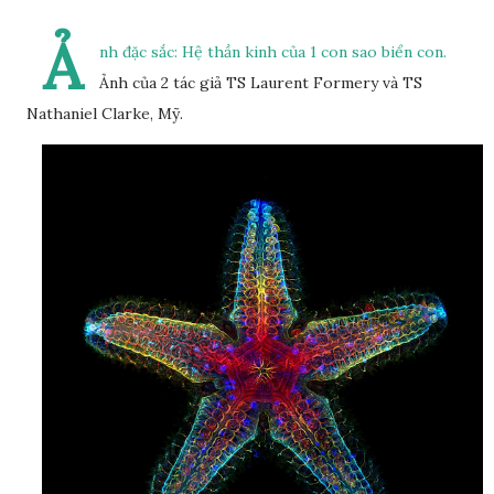
Ả
nh đặc sắc: Hệ thần kinh của 1 con sao biển con.
Ảnh của 2 tác giả TS Laurent Formery và TS
Nathaniel Clarke, Mỹ.