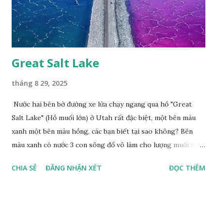
Great Salt Lake
tháng 8 29, 2025
Nước hai bên bờ đường xe lửa chạy ngang qua hồ "Great
Salt Lake" (Hồ muối lớn) ở Utah rất đặc biệt, một bên màu
xanh một bên màu hồng, các bạn biết tại sao không? Bên
màu xanh có nước 3 con sông đổ vô làm cho lượng muối ít,
màu xanh. Bên màu đỏ lượng muối nhiều gấp 10 lần nước
CHIA SẺ
ĐĂNG NHẬN XÉT
ĐỌC THÊM
biển, nhiều sinh vật thích muối sống ở đây, tạo nên màu
hồng.