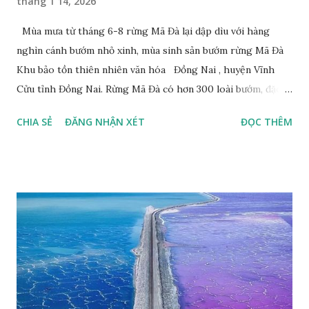
tháng 1 14, 2026
Mùa mưa từ tháng 6-8 rừng Mã Đà lại dập dìu với hàng
nghìn cánh bướm nhỏ xinh, mùa sinh sản bướm rừng Mã Đà
Khu bảo tồn thiên nhiên văn hóa Đồng Nai , huyện Vĩnh
Cửu tỉnh Đồng Nai. Rừng Mã Đà có hơn 300 loài bướm, đặc
thù loài bướm Phượng xanh đuôi nheo, còn gọi là bướm rồng
CHIA SẺ
ĐĂNG NHẬN XÉT
ĐỌC THÊM
đuôi trắng (Lamproptera curius) đặc trưng là cái đuôi dài
tuyệt đẹp, đã được cảnh báo bảo tồn tại Việt Nam từ năm
2007, loài bướm này phía Nam chỉ có ở rừng Mã Đà Tác giả:
Phúc Ngô Quang Tác phẩm dự thi Cuộc thi ảnh và video
Happy Việt Nam 2024 Vietnam.vn