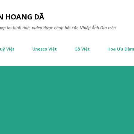
Chuyển đến nội dung chính
ÊN HOANG DÃ
ợp lại hình ảnh, video được chụp bởi các Nhiếp Ảnh Gia trên
uý Việt
Unesco Việt
Gỗ Việt
Hoa Ưu Đà