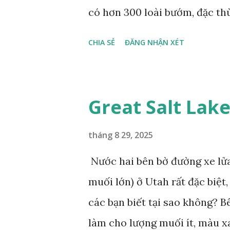
có hơn 300 loài bướm, đặc th
gọi là bướm rồng đuôi trắng (
CHIA SẺ
ĐĂNG NHẬN XÉT
dài tuyệt đẹp, đã được cảnh b
bướm này phía Nam chỉ có ở 
phẩm dự thi Cuộc thi ảnh và
Great Salt Lak
tháng 8 29, 2025
Nước hai bên bờ đường xe lửa
muối lớn) ở Utah rất đặc biệ
các bạn biết tại sao không? 
làm cho lượng muối ít, màu x