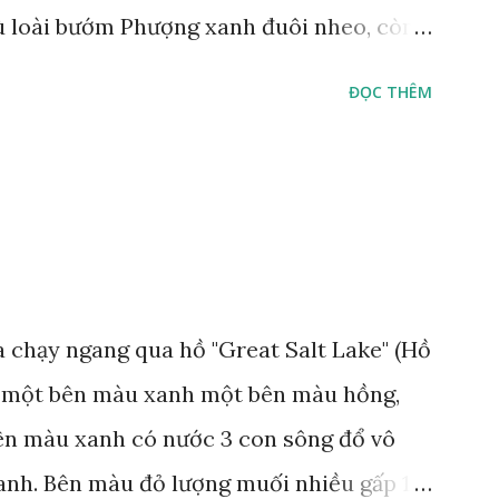
ù loài bướm Phượng xanh đuôi nheo, còn
Lamproptera curius) đặc trưng là cái đuôi
ĐỌC THÊM
áo bảo tồn tại Việt Nam từ năm 2007, loài
rừng Mã Đà Tác giả: Phúc Ngô Quang Tác
 video Happy Việt Nam 2024 Vietnam.vn
e
 chạy ngang qua hồ "Great Salt Lake" (Hồ
t, một bên màu xanh một bên màu hồng,
Bên màu xanh có nước 3 con sông đổ vô
anh. Bên màu đỏ lượng muối nhiều gấp 10