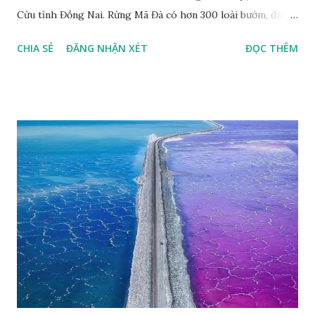
Cửu tỉnh Đồng Nai. Rừng Mã Đà có hơn 300 loài bướm, đặc
thù loài bướm Phượng xanh đuôi nheo, còn gọi là bướm rồng
CHIA SẺ
ĐĂNG NHẬN XÉT
ĐỌC THÊM
đuôi trắng (Lamproptera curius) đặc trưng là cái đuôi dài
tuyệt đẹp, đã được cảnh báo bảo tồn tại Việt Nam từ năm
2007, loài bướm này phía Nam chỉ có ở rừng Mã Đà Tác giả:
Phúc Ngô Quang Tác phẩm dự thi Cuộc thi ảnh và video
Happy Việt Nam 2024 Vietnam.vn