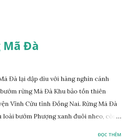
 Mã Đà
ã Đà lại dập dìu với hàng nghìn cánh
 bướm rừng Mã Đà Khu bảo tồn thiên
yện Vĩnh Cửu tỉnh Đồng Nai. Rừng Mã Đà
ù loài bướm Phượng xanh đuôi nheo, còn
Lamproptera curius) đặc trưng là cái đuôi
ĐỌC THÊM