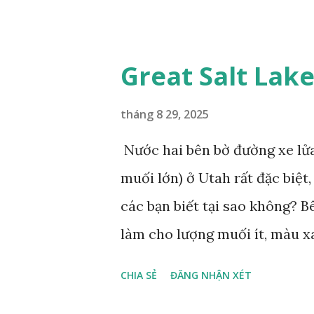
dài tuyệt đẹp, đã được cảnh b
bướm này phía Nam chỉ có ở 
phẩm dự thi Cuộc thi ảnh và
Great Salt Lak
tháng 8 29, 2025
Nước hai bên bờ đường xe lửa
muối lớn) ở Utah rất đặc biệ
các bạn biết tại sao không? 
làm cho lượng muối ít, màu x
lần nước biển, nhiều sinh vật
CHIA SẺ
ĐĂNG NHẬN XÉT