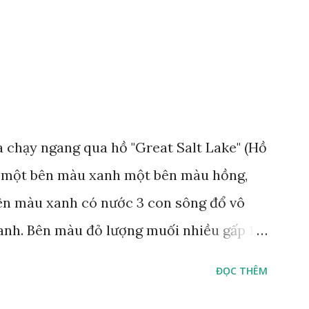
áo bảo tồn tại Việt Nam từ năm 2007, loài
rừng Mã Đà Tác giả: Phúc Ngô Quang Tác
 video Happy Việt Nam 2024 Vietnam.vn
e
 chạy ngang qua hồ "Great Salt Lake" (Hồ
t, một bên màu xanh một bên màu hồng,
Bên màu xanh có nước 3 con sông đổ vô
anh. Bên màu đỏ lượng muối nhiều gấp 10
 thích muối sống ở đây, tạo nên màu hồng.
ĐỌC THÊM