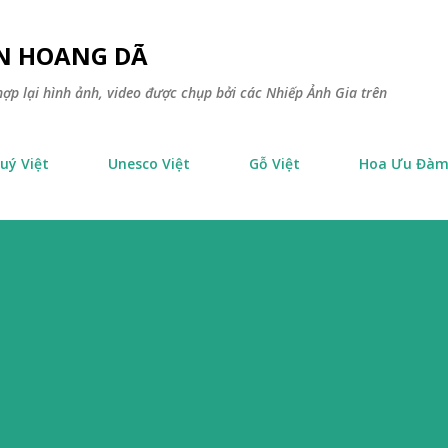
Chuyển đến nội dung chính
ÊN HOANG DÃ
ợp lại hình ảnh, video được chụp bởi các Nhiếp Ảnh Gia trên
uý Việt
Unesco Việt
Gỗ Việt
Hoa Ưu Đà