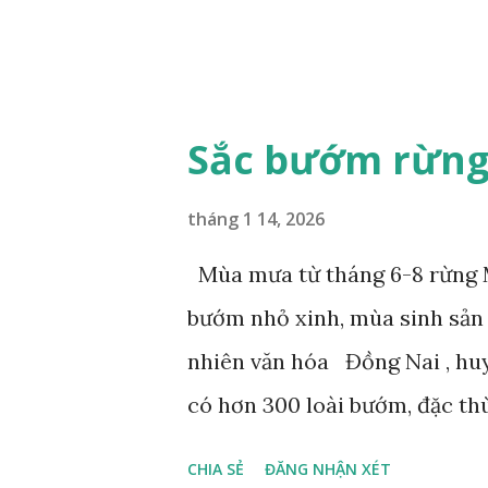
Sắc bướm rừng
tháng 1 14, 2026
Mùa mưa từ tháng 6-8 rừng M
bướm nhỏ xinh, mùa sinh sản
nhiên văn hóa Đồng Nai , hu
có hơn 300 loài bướm, đặc th
gọi là bướm rồng đuôi trắng (
CHIA SẺ
ĐĂNG NHẬN XÉT