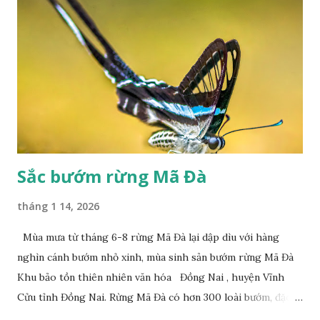
Sắc bướm rừng Mã Đà
tháng 1 14, 2026
Mùa mưa từ tháng 6-8 rừng Mã Đà lại dập dìu với hàng
nghìn cánh bướm nhỏ xinh, mùa sinh sản bướm rừng Mã Đà
Khu bảo tồn thiên nhiên văn hóa Đồng Nai , huyện Vĩnh
Cửu tỉnh Đồng Nai. Rừng Mã Đà có hơn 300 loài bướm, đặc
thù loài bướm Phượng xanh đuôi nheo, còn gọi là bướm rồng