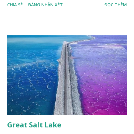
CHIA SẺ
ĐĂNG NHẬN XÉT
ĐỌC THÊM
đuôi trắng (Lamproptera curius) đặc trưng là cái đuôi dài
tuyệt đẹp, đã được cảnh báo bảo tồn tại Việt Nam từ năm
2007, loài bướm này phía Nam chỉ có ở rừng Mã Đà Tác giả:
Phúc Ngô Quang Tác phẩm dự thi Cuộc thi ảnh và video
Happy Việt Nam 2024 Vietnam.vn
Great Salt Lake