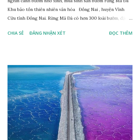
nghìn cánh bướm nhỏ xinh, mùa sinh sản bướm rừng Mã Đà
Khu bảo tồn thiên nhiên văn hóa Đồng Nai , huyện Vĩnh
Cửu tỉnh Đồng Nai. Rừng Mã Đà có hơn 300 loài bướm, đặc
thù loài bướm Phượng xanh đuôi nheo, còn gọi là bướm rồng
CHIA SẺ
ĐĂNG NHẬN XÉT
ĐỌC THÊM
đuôi trắng (Lamproptera curius) đặc trưng là cái đuôi dài
tuyệt đẹp, đã được cảnh báo bảo tồn tại Việt Nam từ năm
2007, loài bướm này phía Nam chỉ có ở rừng Mã Đà Tác giả:
Phúc Ngô Quang Tác phẩm dự thi Cuộc thi ảnh và video
Happy Việt Nam 2024 Vietnam.vn