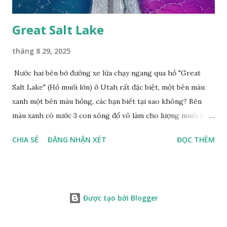
Great Salt Lake
tháng 8 29, 2025
Nước hai bên bờ đường xe lửa chạy ngang qua hồ "Great
Salt Lake" (Hồ muối lớn) ở Utah rất đặc biệt, một bên màu
xanh một bên màu hồng, các bạn biết tại sao không? Bên
màu xanh có nước 3 con sông đổ vô làm cho lượng muối ít,
màu xanh. Bên màu đỏ lượng muối nhiều gấp 10 lần nước
CHIA SẺ
ĐĂNG NHẬN XÉT
ĐỌC THÊM
biển, nhiều sinh vật thích muối sống ở đây, tạo nên màu
hồng.
Được tạo bởi Blogger