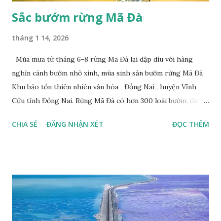
Sắc bướm rừng Mã Đà
tháng 1 14, 2026
Mùa mưa từ tháng 6-8 rừng Mã Đà lại dập dìu với hàng
nghìn cánh bướm nhỏ xinh, mùa sinh sản bướm rừng Mã Đà
Khu bảo tồn thiên nhiên văn hóa Đồng Nai , huyện Vĩnh
Cửu tỉnh Đồng Nai. Rừng Mã Đà có hơn 300 loài bướm, đặc
thù loài bướm Phượng xanh đuôi nheo, còn gọi là bướm rồng
CHIA SẺ
ĐĂNG NHẬN XÉT
ĐỌC THÊM
đuôi trắng (Lamproptera curius) đặc trưng là cái đuôi dài
tuyệt đẹp, đã được cảnh báo bảo tồn tại Việt Nam từ năm
2007, loài bướm này phía Nam chỉ có ở rừng Mã Đà Tác giả:
Phúc Ngô Quang Tác phẩm dự thi Cuộc thi ảnh và video
Happy Việt Nam 2024 Vietnam.vn