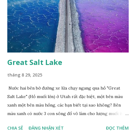
Great Salt Lake
tháng 8 29, 2025
Nước hai bên bờ đường xe lửa chạy ngang qua hồ "Great
Salt Lake" (Hồ muối lớn) ở Utah rất đặc biệt, một bên màu
xanh một bên màu hồng, các bạn biết tại sao không? Bên
màu xanh có nước 3 con sông đổ vô làm cho lượng muối ít,
màu xanh. Bên màu đỏ lượng muối nhiều gấp 10 lần nước
CHIA SẺ
ĐĂNG NHẬN XÉT
ĐỌC THÊM
biển, nhiều sinh vật thích muối sống ở đây, tạo nên màu