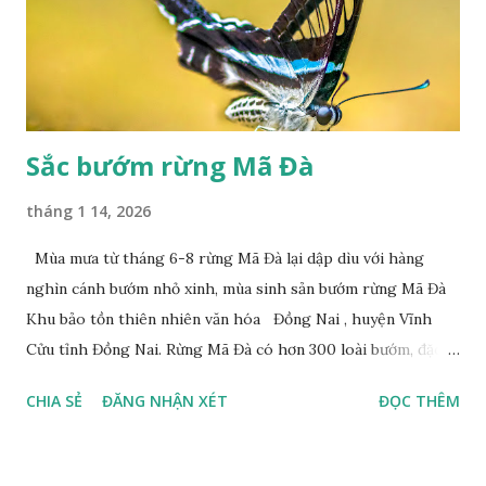
Sắc bướm rừng Mã Đà
tháng 1 14, 2026
Mùa mưa từ tháng 6-8 rừng Mã Đà lại dập dìu với hàng
nghìn cánh bướm nhỏ xinh, mùa sinh sản bướm rừng Mã Đà
Khu bảo tồn thiên nhiên văn hóa Đồng Nai , huyện Vĩnh
Cửu tỉnh Đồng Nai. Rừng Mã Đà có hơn 300 loài bướm, đặc
thù loài bướm Phượng xanh đuôi nheo, còn gọi là bướm rồng
CHIA SẺ
ĐĂNG NHẬN XÉT
ĐỌC THÊM
đuôi trắng (Lamproptera curius) đặc trưng là cái đuôi dài
tuyệt đẹp, đã được cảnh báo bảo tồn tại Việt Nam từ năm
2007, loài bướm này phía Nam chỉ có ở rừng Mã Đà Tác giả: