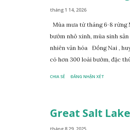
tháng 1 14, 2026
Mùa mưa từ tháng 6-8 rừng M
bướm nhỏ xinh, mùa sinh sản
nhiên văn hóa Đồng Nai , hu
có hơn 300 loài bướm, đặc th
gọi là bướm rồng đuôi trắng (
CHIA SẺ
ĐĂNG NHẬN XÉT
dài tuyệt đẹp, đã được cảnh b
bướm này phía Nam chỉ có ở 
phẩm dự thi Cuộc thi ảnh và
Great Salt Lak
tháng 8 29, 2025