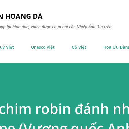
Chuyển đến nội dung chính
ÊN HOANG DÃ
ợp lại hình ảnh, video được chụp bởi các Nhiếp Ảnh Gia trên
uý Việt
Unesco Việt
Gỗ Việt
Hoa Ưu Đà
chim robin đánh n
ope (Vương quốc An