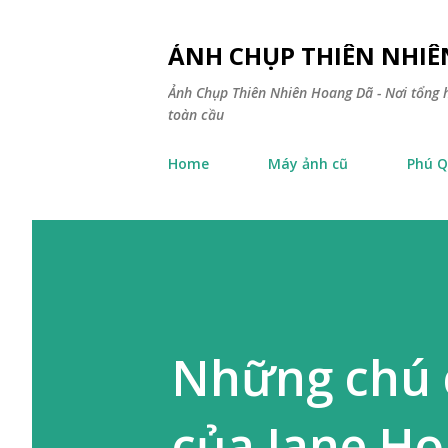
ẢNH CHỤP THIÊN NHI
Ảnh Chụp Thiên Nhiên Hoang Dã - Nơi tổng h
toàn cầu
Home
Máy ảnh cũ
Phú Q
Những chú 
của Jane H