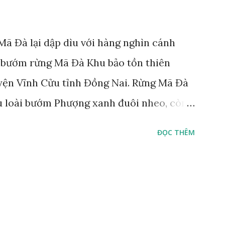
ã Đà lại dập dìu với hàng nghìn cánh
 bướm rừng Mã Đà Khu bảo tồn thiên
yện Vĩnh Cửu tỉnh Đồng Nai. Rừng Mã Đà
ù loài bướm Phượng xanh đuôi nheo, còn
Lamproptera curius) đặc trưng là cái đuôi
ĐỌC THÊM
áo bảo tồn tại Việt Nam từ năm 2007, loài
rừng Mã Đà Tác giả: Phúc Ngô Quang Tác
 video Happy Việt Nam 2024 Vietnam.vn
e