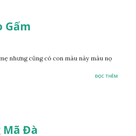
o Gấm
mẹ nhưng cũng có con màu này màu nọ
ĐỌC THÊM
 Mã Đà