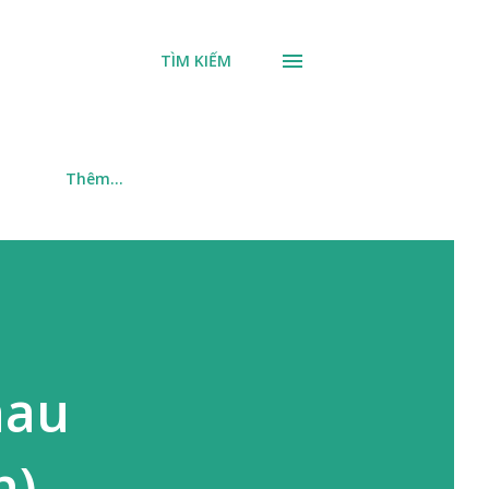
TÌM KIẾM
m
Thêm…
hau
h)