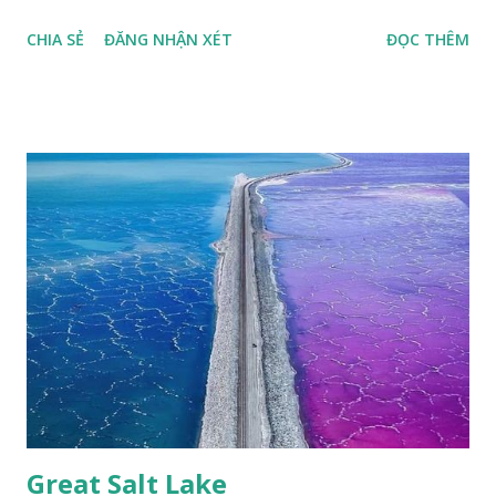
thù loài bướm Phượng xanh đuôi nheo, còn gọi là bướm rồng
CHIA SẺ
ĐĂNG NHẬN XÉT
ĐỌC THÊM
đuôi trắng (Lamproptera curius) đặc trưng là cái đuôi dài
tuyệt đẹp, đã được cảnh báo bảo tồn tại Việt Nam từ năm
2007, loài bướm này phía Nam chỉ có ở rừng Mã Đà Tác giả:
Phúc Ngô Quang Tác phẩm dự thi Cuộc thi ảnh và video
Happy Việt Nam 2024 Vietnam.vn
Great Salt Lake