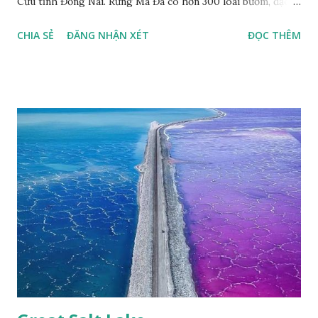
Cửu tỉnh Đồng Nai. Rừng Mã Đà có hơn 300 loài bướm, đặc
thù loài bướm Phượng xanh đuôi nheo, còn gọi là bướm rồng
CHIA SẺ
ĐĂNG NHẬN XÉT
ĐỌC THÊM
đuôi trắng (Lamproptera curius) đặc trưng là cái đuôi dài
tuyệt đẹp, đã được cảnh báo bảo tồn tại Việt Nam từ năm
2007, loài bướm này phía Nam chỉ có ở rừng Mã Đà Tác giả:
Phúc Ngô Quang Tác phẩm dự thi Cuộc thi ảnh và video
Happy Việt Nam 2024 Vietnam.vn