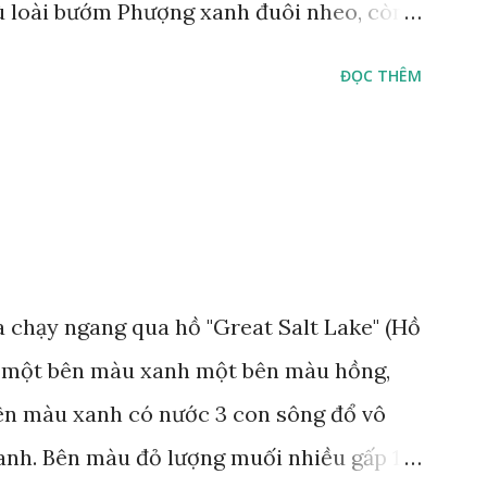
ù loài bướm Phượng xanh đuôi nheo, còn
Lamproptera curius) đặc trưng là cái đuôi
ĐỌC THÊM
áo bảo tồn tại Việt Nam từ năm 2007, loài
rừng Mã Đà Tác giả: Phúc Ngô Quang Tác
 video Happy Việt Nam 2024 Vietnam.vn
e
 chạy ngang qua hồ "Great Salt Lake" (Hồ
t, một bên màu xanh một bên màu hồng,
Bên màu xanh có nước 3 con sông đổ vô
anh. Bên màu đỏ lượng muối nhiều gấp 10