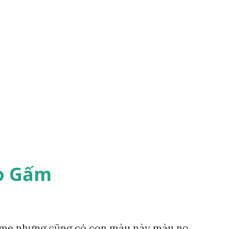
o Gấm
mẹ nhưng cũng có con màu này màu nọ