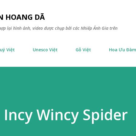
Chuyển đến nội dung chính
ÊN HOANG DÃ
ợp lại hình ảnh, video được chụp bởi các Nhiếp Ảnh Gia trên
uý Việt
Unesco Việt
Gỗ Việt
Hoa Ưu Đà
, Incy Wincy Spider