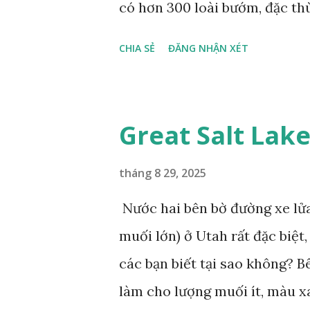
có hơn 300 loài bướm, đặc th
gọi là bướm rồng đuôi trắng (
CHIA SẺ
ĐĂNG NHẬN XÉT
dài tuyệt đẹp, đã được cảnh b
bướm này phía Nam chỉ có ở 
phẩm dự thi Cuộc thi ảnh và
Great Salt Lak
tháng 8 29, 2025
Nước hai bên bờ đường xe lửa
muối lớn) ở Utah rất đặc biệ
các bạn biết tại sao không? 
làm cho lượng muối ít, màu x