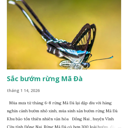
Sắc bướm rừng Mã Đà
tháng 1 14, 2026
Mùa mưa từ tháng 6-8 rừng Mã Đà lại dập dìu với hàng
nghìn cánh bướm nhỏ xinh, mùa sinh sản bướm rừng Mã Đà
Khu bảo tồn thiên nhiên văn hóa Đồng Nai , huyện Vĩnh
Cửu tỉnh Đồng Nai. Rừng Mã Đà có hơn 300 loài bướm, đặc