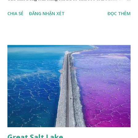
thù loài bướm Phượng xanh đuôi nheo, còn gọi là bướm rồng
CHIA SẺ
ĐĂNG NHẬN XÉT
ĐỌC THÊM
đuôi trắng (Lamproptera curius) đặc trưng là cái đuôi dài
tuyệt đẹp, đã được cảnh báo bảo tồn tại Việt Nam từ năm
2007, loài bướm này phía Nam chỉ có ở rừng Mã Đà Tác giả:
Phúc Ngô Quang Tác phẩm dự thi Cuộc thi ảnh và video
Happy Việt Nam 2024 Vietnam.vn
Great Salt Lake