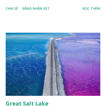
thù loài bướm Phượng xanh đuôi nheo, còn gọi là bướm rồng
CHIA SẺ
ĐĂNG NHẬN XÉT
ĐỌC THÊM
đuôi trắng (Lamproptera curius) đặc trưng là cái đuôi dài
tuyệt đẹp, đã được cảnh báo bảo tồn tại Việt Nam từ năm
2007, loài bướm này phía Nam chỉ có ở rừng Mã Đà Tác giả:
Phúc Ngô Quang Tác phẩm dự thi Cuộc thi ảnh và video
Happy Việt Nam 2024 Vietnam.vn
Great Salt Lake