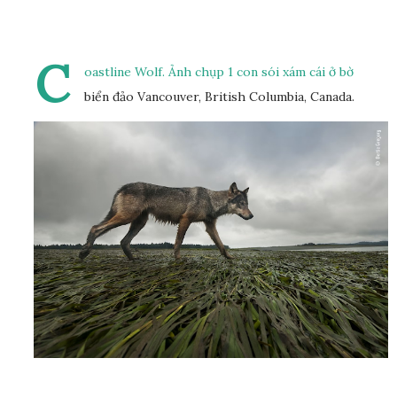
C
oastline Wolf. Ảnh chụp 1 con sói xám cái ở bờ
biển đảo Vancouver, British Columbia, Canada.