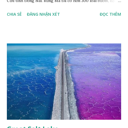
Cửu tỉnh Đồng Nai. Rừng Mã Đà có hơn 300 loài bướm, đặc
thù loài bướm Phượng xanh đuôi nheo, còn gọi là bướm rồng
CHIA SẺ
ĐĂNG NHẬN XÉT
ĐỌC THÊM
đuôi trắng (Lamproptera curius) đặc trưng là cái đuôi dài
tuyệt đẹp, đã được cảnh báo bảo tồn tại Việt Nam từ năm
2007, loài bướm này phía Nam chỉ có ở rừng Mã Đà Tác giả:
Phúc Ngô Quang Tác phẩm dự thi Cuộc thi ảnh và video
Happy Việt Nam 2024 Vietnam.vn