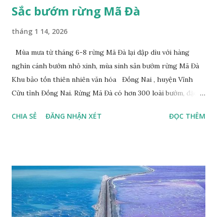
Sắc bướm rừng Mã Đà
tháng 1 14, 2026
Mùa mưa từ tháng 6-8 rừng Mã Đà lại dập dìu với hàng
nghìn cánh bướm nhỏ xinh, mùa sinh sản bướm rừng Mã Đà
Khu bảo tồn thiên nhiên văn hóa Đồng Nai , huyện Vĩnh
Cửu tỉnh Đồng Nai. Rừng Mã Đà có hơn 300 loài bướm, đặc
thù loài bướm Phượng xanh đuôi nheo, còn gọi là bướm rồng
CHIA SẺ
ĐĂNG NHẬN XÉT
ĐỌC THÊM
đuôi trắng (Lamproptera curius) đặc trưng là cái đuôi dài
tuyệt đẹp, đã được cảnh báo bảo tồn tại Việt Nam từ năm
2007, loài bướm này phía Nam chỉ có ở rừng Mã Đà Tác giả:
Phúc Ngô Quang Tác phẩm dự thi Cuộc thi ảnh và video
Happy Việt Nam 2024 Vietnam.vn