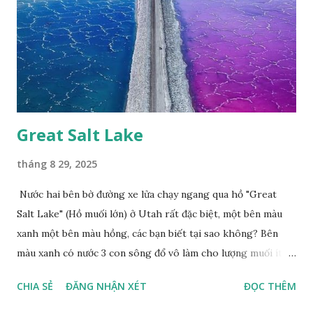
Great Salt Lake
tháng 8 29, 2025
Nước hai bên bờ đường xe lửa chạy ngang qua hồ "Great
Salt Lake" (Hồ muối lớn) ở Utah rất đặc biệt, một bên màu
xanh một bên màu hồng, các bạn biết tại sao không? Bên
màu xanh có nước 3 con sông đổ vô làm cho lượng muối ít,
màu xanh. Bên màu đỏ lượng muối nhiều gấp 10 lần nước
CHIA SẺ
ĐĂNG NHẬN XÉT
ĐỌC THÊM
biển, nhiều sinh vật thích muối sống ở đây, tạo nên màu
hồng.