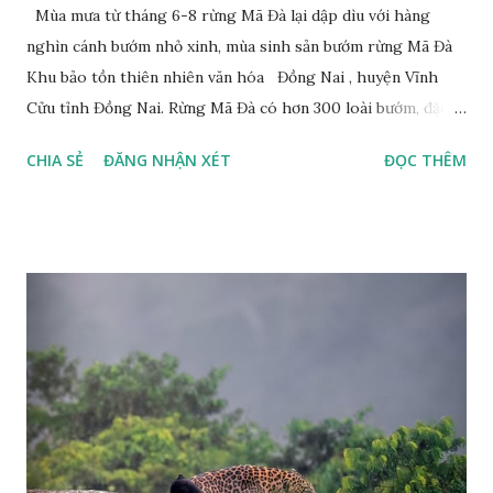
Mùa mưa từ tháng 6-8 rừng Mã Đà lại dập dìu với hàng
nghìn cánh bướm nhỏ xinh, mùa sinh sản bướm rừng Mã Đà
Khu bảo tồn thiên nhiên văn hóa Đồng Nai , huyện Vĩnh
Cửu tỉnh Đồng Nai. Rừng Mã Đà có hơn 300 loài bướm, đặc
thù loài bướm Phượng xanh đuôi nheo, còn gọi là bướm rồng
CHIA SẺ
ĐĂNG NHẬN XÉT
ĐỌC THÊM
đuôi trắng (Lamproptera curius) đặc trưng là cái đuôi dài
tuyệt đẹp, đã được cảnh báo bảo tồn tại Việt Nam từ năm
2007, loài bướm này phía Nam chỉ có ở rừng Mã Đà Tác giả:
Phúc Ngô Quang Tác phẩm dự thi Cuộc thi ảnh và video
Happy Việt Nam 2024 Vietnam.vn