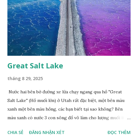
Great Salt Lake
tháng 8 29, 2025
Nước hai bên bờ đường xe lửa chạy ngang qua hồ "Great
Salt Lake" (Hồ muối lớn) ở Utah rất đặc biệt, một bên màu
xanh một bên màu hồng, các bạn biết tại sao không? Bên
màu xanh có nước 3 con sông đổ vô làm cho lượng muối ít,
màu xanh. Bên màu đỏ lượng muối nhiều gấp 10 lần nước
CHIA SẺ
ĐĂNG NHẬN XÉT
ĐỌC THÊM
biển, nhiều sinh vật thích muối sống ở đây, tạo nên màu