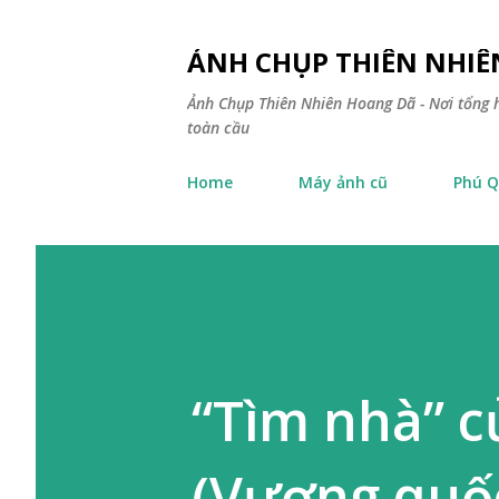
ẢNH CHỤP THIÊN NHI
Ảnh Chụp Thiên Nhiên Hoang Dã - Nơi tổng h
toàn cầu
Home
Máy ảnh cũ
Phú Q
“Tìm nhà” 
(Vương quố