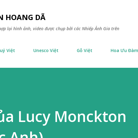
Chuyển đến nội dung chính
ÊN HOANG DÃ
ợp lại hình ảnh, video được chụp bởi các Nhiếp Ảnh Gia trên
uý Việt
Unesco Việt
Gỗ Việt
Hoa Ưu Đà
của Lucy Monckton
c Anh)