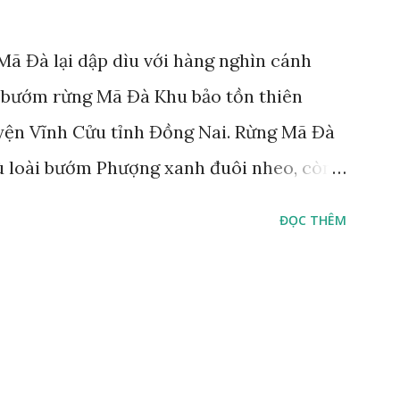
ã Đà lại dập dìu với hàng nghìn cánh
 bướm rừng Mã Đà Khu bảo tồn thiên
yện Vĩnh Cửu tỉnh Đồng Nai. Rừng Mã Đà
ù loài bướm Phượng xanh đuôi nheo, còn
Lamproptera curius) đặc trưng là cái đuôi
ĐỌC THÊM
áo bảo tồn tại Việt Nam từ năm 2007, loài
rừng Mã Đà Tác giả: Phúc Ngô Quang Tác
 video Happy Việt Nam 2024 Vietnam.vn
e