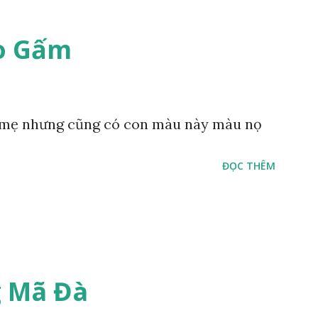
o Gấm
mẹ nhưng cũng có con màu này màu nọ
ĐỌC THÊM
 Mã Đà