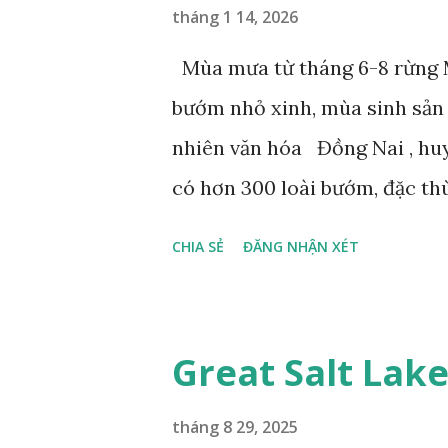
tháng 1 14, 2026
Mùa mưa từ tháng 6-8 rừng M
bướm nhỏ xinh, mùa sinh sản
nhiên văn hóa Đồng Nai , hu
có hơn 300 loài bướm, đặc th
gọi là bướm rồng đuôi trắng (
CHIA SẺ
ĐĂNG NHẬN XÉT
dài tuyệt đẹp, đã được cảnh b
bướm này phía Nam chỉ có ở 
phẩm dự thi Cuộc thi ảnh và
Great Salt Lak
tháng 8 29, 2025