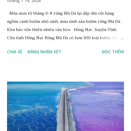
tháng 1 14, 2026
Mùa mưa từ tháng 6-8 rừng Mã Đà lại dập dìu với hàng
nghìn cánh bướm nhỏ xinh, mùa sinh sản bướm rừng Mã Đà
Khu bảo tồn thiên nhiên văn hóa Đồng Nai , huyện Vĩnh
Cửu tỉnh Đồng Nai. Rừng Mã Đà có hơn 300 loài bướm, đặc
thù loài bướm Phượng xanh đuôi nheo, còn gọi là bướm rồng
CHIA SẺ
ĐĂNG NHẬN XÉT
ĐỌC THÊM
đuôi trắng (Lamproptera curius) đặc trưng là cái đuôi dài
tuyệt đẹp, đã được cảnh báo bảo tồn tại Việt Nam từ năm
2007, loài bướm này phía Nam chỉ có ở rừng Mã Đà Tác giả:
Phúc Ngô Quang Tác phẩm dự thi Cuộc thi ảnh và video
Happy Việt Nam 2024 Vietnam.vn