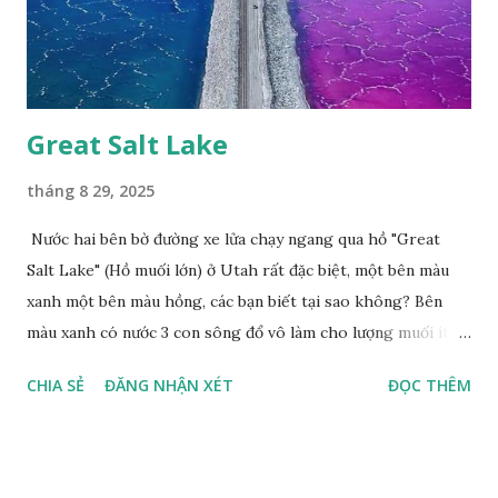
Great Salt Lake
tháng 8 29, 2025
Nước hai bên bờ đường xe lửa chạy ngang qua hồ "Great
Salt Lake" (Hồ muối lớn) ở Utah rất đặc biệt, một bên màu
xanh một bên màu hồng, các bạn biết tại sao không? Bên
màu xanh có nước 3 con sông đổ vô làm cho lượng muối ít,
màu xanh. Bên màu đỏ lượng muối nhiều gấp 10 lần nước
CHIA SẺ
ĐĂNG NHẬN XÉT
ĐỌC THÊM
biển, nhiều sinh vật thích muối sống ở đây, tạo nên màu
hồng.