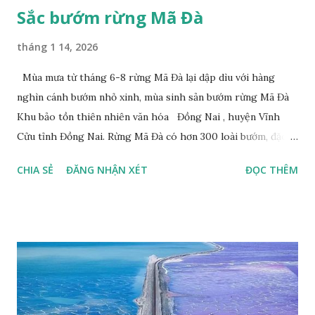
Sắc bướm rừng Mã Đà
tháng 1 14, 2026
Mùa mưa từ tháng 6-8 rừng Mã Đà lại dập dìu với hàng
nghìn cánh bướm nhỏ xinh, mùa sinh sản bướm rừng Mã Đà
Khu bảo tồn thiên nhiên văn hóa Đồng Nai , huyện Vĩnh
Cửu tỉnh Đồng Nai. Rừng Mã Đà có hơn 300 loài bướm, đặc
thù loài bướm Phượng xanh đuôi nheo, còn gọi là bướm rồng
CHIA SẺ
ĐĂNG NHẬN XÉT
ĐỌC THÊM
đuôi trắng (Lamproptera curius) đặc trưng là cái đuôi dài
tuyệt đẹp, đã được cảnh báo bảo tồn tại Việt Nam từ năm
2007, loài bướm này phía Nam chỉ có ở rừng Mã Đà Tác giả:
Phúc Ngô Quang Tác phẩm dự thi Cuộc thi ảnh và video
Happy Việt Nam 2024 Vietnam.vn