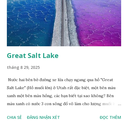
Great Salt Lake
tháng 8 29, 2025
Nước hai bên bờ đường xe lửa chạy ngang qua hồ "Great
Salt Lake" (Hồ muối lớn) ở Utah rất đặc biệt, một bên màu
xanh một bên màu hồng, các bạn biết tại sao không? Bên
màu xanh có nước 3 con sông đổ vô làm cho lượng muối ít,
màu xanh. Bên màu đỏ lượng muối nhiều gấp 10 lần nước
CHIA SẺ
ĐĂNG NHẬN XÉT
ĐỌC THÊM
biển, nhiều sinh vật thích muối sống ở đây, tạo nên màu
hồng.