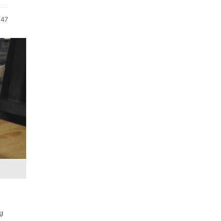
:47
ụ