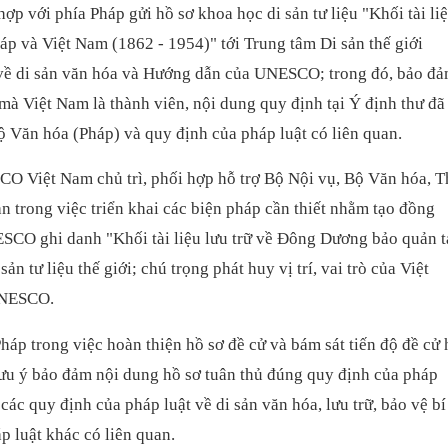
 hợp với phía Pháp gửi hồ sơ khoa học di sản tư liệu "Khối tài li
áp và Việt Nam (1862 - 1954)" tới Trung tâm Di sản thế giới
về di sản văn hóa và Hướng dẫn của UNESCO; trong đó, bảo đ
 mà Việt Nam là thành viên, nội dung quy định tại Ý định thư đã
ộ Văn hóa (Pháp) và quy định của pháp luật có liên quan.
O Việt Nam chủ trì, phối hợp hỗ trợ Bộ Nội vụ, Bộ Văn hóa, T
an trong việc triển khai các biện pháp cần thiết nhằm tạo đồng
SCO ghi danh "Khối tài liệu lưu trữ về Đông Dương bảo quản t
n tư liệu thế giới; chú trọng phát huy vị trí, vai trò của Việt
UNESCO.
háp trong việc hoàn thiện hồ sơ đề cử và bám sát tiến độ đề cử 
, lưu ý bảo đảm nội dung hồ sơ tuân thủ đúng quy định của pháp
các quy định của pháp luật về di sản văn hóa, lưu trữ, bảo vệ bí
p luật khác có liên quan.