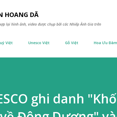
Chuyển đến nội dung chính
ÊN HOANG DÃ
ợp lại hình ảnh, video được chụp bởi các Nhiếp Ảnh Gia trên
uý Việt
Unesco Việt
Gỗ Việt
Hoa Ưu Đà
SCO ghi danh "Khối
ữ về Đông Dương" v