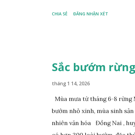
CHIA SẺ
ĐĂNG NHẬN XÉT
Sắc bướm rừng
tháng 1 14, 2026
Mùa mưa từ tháng 6-8 rừng M
bướm nhỏ xinh, mùa sinh sản
nhiên văn hóa Đồng Nai , hu
có hơn 300 loài bướm, đặc th