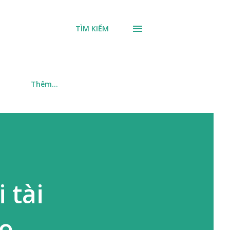
TÌM KIẾM
m
Thêm…
 tài
ào