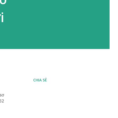
i
CHIA SẺ
sơ
862