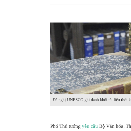
Đề nghị UNESCO ghi danh khối tài liệu thời 
Phó Thủ tướng
yêu cầu
Bộ Văn hóa, Thể