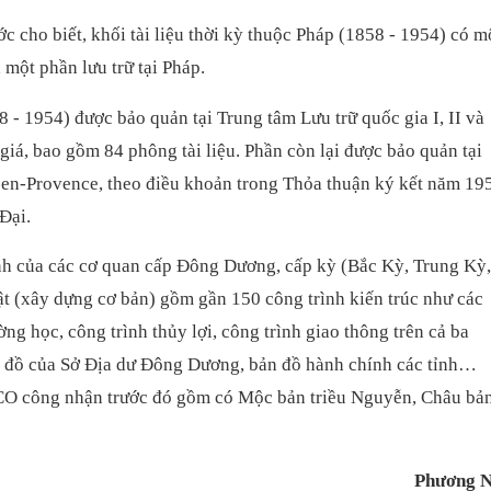
 cho biết, khối tài liệu thời kỳ thuộc Pháp (1858 - 1954) có m
 một phần lưu trữ tại Pháp.
8 - 1954) được bảo quản tại Trung tâm Lưu trữ quốc gia I, II và
giá, bao gồm 84 phông tài liệu. Phần còn lại được bảo quản tại
-en-Provence, theo điều khoản trong Thỏa thuận ký kết năm 19
Đại.
hính của các cơ quan cấp Đông Dương, cấp kỳ (Bắc Kỳ, Trung Kỳ,
uật (xây dựng cơ bản) gồm gần 150 công trình kiến trúc như các
ường học, công trình thủy lợi, công trình giao thông trên cả ba
 đồ của Sở Địa dư Đông Dương, bản đồ hành chính các tỉnh…
ESCO công nhận trước đó gồm có Mộc bản triều Nguyễn, Châu bả
Phương N