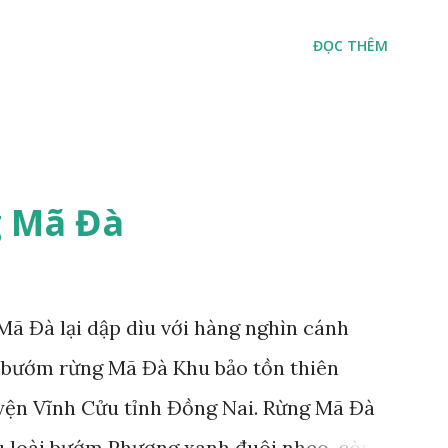
ĐỌC THÊM
 Mã Đà
ã Đà lại dập dìu với hàng nghìn cánh
 bướm rừng Mã Đà Khu bảo tồn thiên
yện Vĩnh Cửu tỉnh Đồng Nai. Rừng Mã Đà
ù loài bướm Phượng xanh đuôi nheo, còn