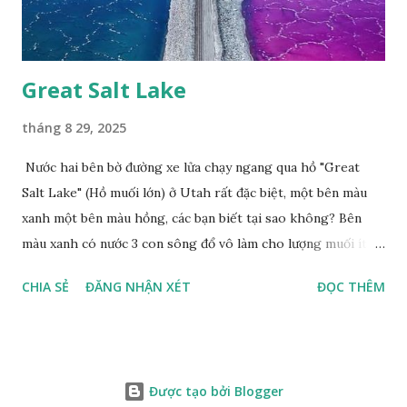
Great Salt Lake
tháng 8 29, 2025
Nước hai bên bờ đường xe lửa chạy ngang qua hồ "Great
Salt Lake" (Hồ muối lớn) ở Utah rất đặc biệt, một bên màu
xanh một bên màu hồng, các bạn biết tại sao không? Bên
màu xanh có nước 3 con sông đổ vô làm cho lượng muối ít,
màu xanh. Bên màu đỏ lượng muối nhiều gấp 10 lần nước
CHIA SẺ
ĐĂNG NHẬN XÉT
ĐỌC THÊM
biển, nhiều sinh vật thích muối sống ở đây, tạo nên màu
hồng.
Được tạo bởi Blogger