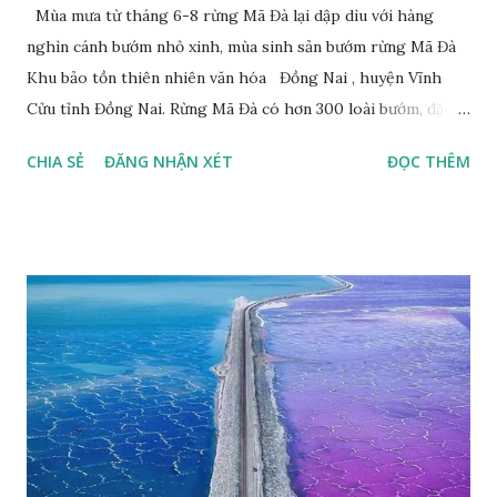
Mùa mưa từ tháng 6-8 rừng Mã Đà lại dập dìu với hàng
nghìn cánh bướm nhỏ xinh, mùa sinh sản bướm rừng Mã Đà
Khu bảo tồn thiên nhiên văn hóa Đồng Nai , huyện Vĩnh
Cửu tỉnh Đồng Nai. Rừng Mã Đà có hơn 300 loài bướm, đặc
thù loài bướm Phượng xanh đuôi nheo, còn gọi là bướm rồng
CHIA SẺ
ĐĂNG NHẬN XÉT
ĐỌC THÊM
đuôi trắng (Lamproptera curius) đặc trưng là cái đuôi dài
tuyệt đẹp, đã được cảnh báo bảo tồn tại Việt Nam từ năm
2007, loài bướm này phía Nam chỉ có ở rừng Mã Đà Tác giả:
Phúc Ngô Quang Tác phẩm dự thi Cuộc thi ảnh và video
Happy Việt Nam 2024 Vietnam.vn