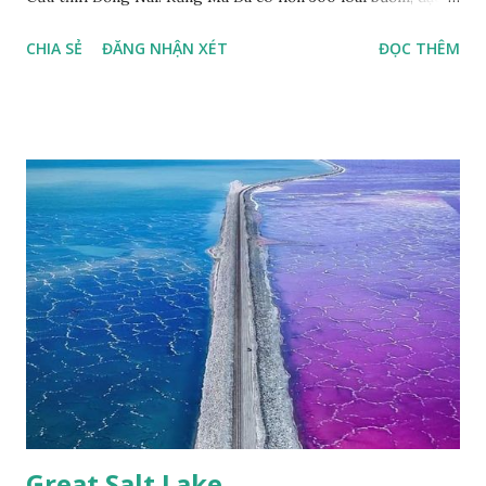
thù loài bướm Phượng xanh đuôi nheo, còn gọi là bướm rồng
CHIA SẺ
ĐĂNG NHẬN XÉT
ĐỌC THÊM
đuôi trắng (Lamproptera curius) đặc trưng là cái đuôi dài
tuyệt đẹp, đã được cảnh báo bảo tồn tại Việt Nam từ năm
2007, loài bướm này phía Nam chỉ có ở rừng Mã Đà Tác giả:
Phúc Ngô Quang Tác phẩm dự thi Cuộc thi ảnh và video
Happy Việt Nam 2024 Vietnam.vn
Great Salt Lake