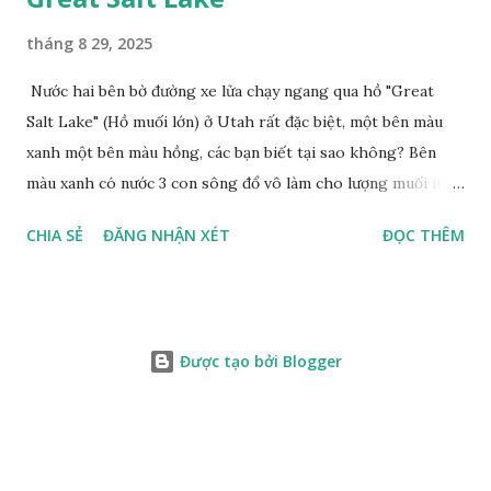
tháng 8 29, 2025
Nước hai bên bờ đường xe lửa chạy ngang qua hồ "Great
Salt Lake" (Hồ muối lớn) ở Utah rất đặc biệt, một bên màu
xanh một bên màu hồng, các bạn biết tại sao không? Bên
màu xanh có nước 3 con sông đổ vô làm cho lượng muối ít,
màu xanh. Bên màu đỏ lượng muối nhiều gấp 10 lần nước
CHIA SẺ
ĐĂNG NHẬN XÉT
ĐỌC THÊM
biển, nhiều sinh vật thích muối sống ở đây, tạo nên màu
hồng.
Được tạo bởi Blogger