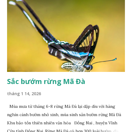
Sắc bướm rừng Mã Đà
tháng 1 14, 2026
Mùa mưa từ tháng 6-8 rừng Mã Đà lại dập dìu với hàng
nghìn cánh bướm nhỏ xinh, mùa sinh sản bướm rừng Mã Đà
Khu bảo tồn thiên nhiên văn hóa Đồng Nai , huyện Vĩnh
Cửu tỉnh Đồng Nai. Rừng Mã Đà có hơn 300 loài bướm, đặc