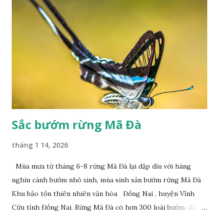
Sắc bướm rừng Mã Đà
tháng 1 14, 2026
Mùa mưa từ tháng 6-8 rừng Mã Đà lại dập dìu với hàng
nghìn cánh bướm nhỏ xinh, mùa sinh sản bướm rừng Mã Đà
Khu bảo tồn thiên nhiên văn hóa Đồng Nai , huyện Vĩnh
Cửu tỉnh Đồng Nai. Rừng Mã Đà có hơn 300 loài bướm, đặc