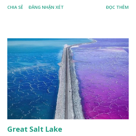
thù loài bướm Phượng xanh đuôi nheo, còn gọi là bướm rồng
CHIA SẺ
ĐĂNG NHẬN XÉT
ĐỌC THÊM
đuôi trắng (Lamproptera curius) đặc trưng là cái đuôi dài
tuyệt đẹp, đã được cảnh báo bảo tồn tại Việt Nam từ năm
2007, loài bướm này phía Nam chỉ có ở rừng Mã Đà Tác giả:
Phúc Ngô Quang Tác phẩm dự thi Cuộc thi ảnh và video
Happy Việt Nam 2024 Vietnam.vn
Great Salt Lake