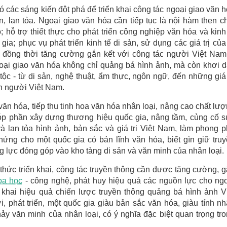
có các sáng kiến đột phá để triển khai công tác ngoại giao văn 
n, lan tỏa. Ngoại giao văn hóa cần tiếp tục là nội hàm then c
 hỗ trợ thiết thực cho phát triển công nghiệp văn hóa và kinh
a; phục vụ phát triển kinh tế di sản, sử dụng các giá trị của
; đồng thời tăng cường gắn kết với công tác người Việt Na
oại giao văn hóa không chỉ quảng bá hình ảnh, mà còn khơi 
ộc - từ di sản, nghệ thuật, ẩm thực, ngôn ngữ, đến những giá 
con người Việt Nam.
văn hóa, tiếp thu tinh hoa văn hóa nhân loại, nâng cao chất lư
p phần xây dựng thương hiệu quốc gia, nâng tầm, củng cố 
lan tỏa hình ảnh, bản sắc và giá trị Việt Nam, làm phong 
ứng cho một quốc gia có bản lĩnh văn hóa, biết gìn giữ tru
g lực đóng góp vào kho tàng di sản và văn minh của nhân loại.
thức triển khai, công tác truyền thông cần được tăng cường, 
oa học
- công nghệ, phát huy hiệu quả các nguồn lực cho ng
 khai hiệu quả chiến lược truyền thông quảng bá hình ảnh V
 phát triển, một quốc gia giàu bản sắc văn hóa, giàu tính n
ảy văn minh của nhân loại, có ý nghĩa đặc biệt quan trọng tr