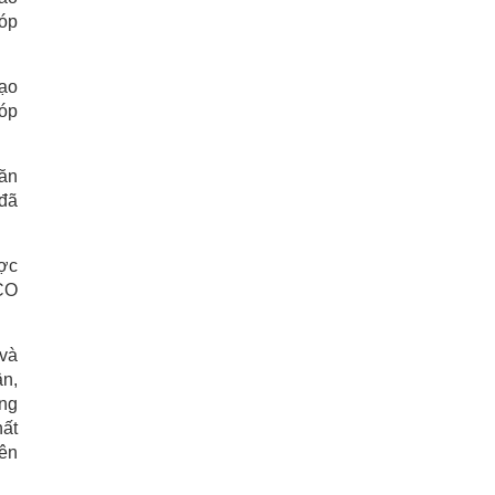
góp
đạo
óp
 ăn
 đã
ược
SCO
 và
ân,
áng
hất
yên