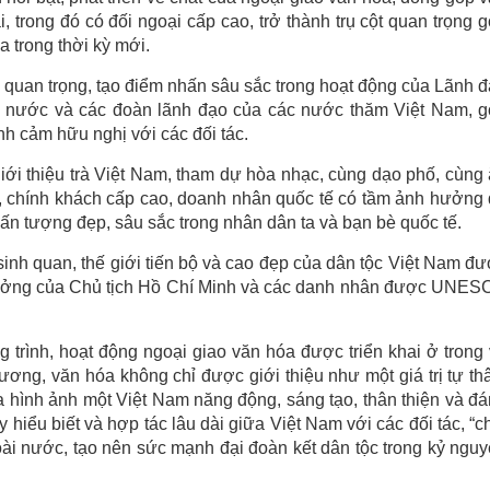
i, trong đó có đối ngoại cấp cao, trở thành trụ cột quan trọng 
trong thời kỳ mới.
ố quan trọng, tạo điểm nhấn sâu sắc trong hoạt động của Lãnh 
 nước và các đoàn lãnh đạo của các nước thăm Việt Nam, g
ình cảm hữu nghị với các đối tác.
i thiệu trà Việt Nam, tham dự hòa nhạc, cùng dạo phố, cùng
, chính khách cấp cao, doanh nhân quốc tế có tầm ảnh hưởng
 ấn tượng đẹp, sâu sắc trong nhân dân ta và bạn bè quốc tế.
sinh quan, thế giới tiến bộ và cao đẹp của dân tộc Việt Nam đ
tư tưởng của Chủ tịch Hồ Chí Minh và các danh nhân được UNE
trình, hoạt động ngoại giao văn hóa được triển khai ở trong
ơng, văn hóa không chỉ được giới thiệu như một giá trị tự th
a hình ảnh một Việt Nam năng động, sáng tạo, thân thiện và đ
y hiểu biết và hợp tác lâu dài giữa Việt Nam với các đối tác, “c
oài nước, tạo nên sức mạnh đại đoàn kết dân tộc trong kỷ ngu