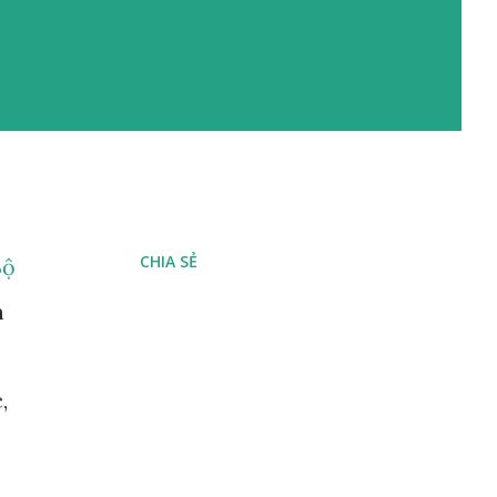
CHIA SẺ
Bộ
m
,