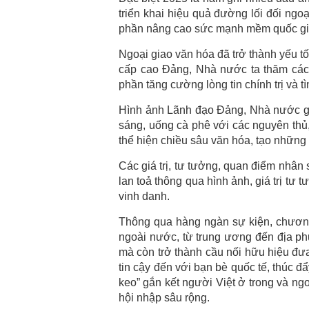
triển khai hiệu quả đường lối đối ngoạ
phần nâng cao sức mạnh mềm quốc gia 
Ngoại giao văn hóa đã trở thành yếu t
cấp cao Đảng, Nhà nước ta thăm các
phần tăng cường lòng tin chính trị và t
Hình ảnh Lãnh đạo Đảng, Nhà nước giớ
sáng, uống cà phê với các nguyên thủ
thể hiện chiều sâu văn hóa, tạo những
Các giá trị, tư tưởng, quan điểm nhân 
lan toả thông qua hình ảnh, giá trị 
vinh danh.
Thông qua hàng ngàn sự kiện, chương 
ngoài nước, từ trung ương đến địa phư
mà còn trở thành cầu nối hữu hiệu đư
tin cậy đến với bạn bè quốc tế, thúc đẩ
keo” gắn kết người Việt ở trong và ng
hội nhập sâu rộng.