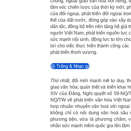
chung, ngoại giao văn hóa nói riêng,
tầm vóc chiến lược của thời kỳ mới; ph
của đối ngoại, phát triển đối ngoại tr
thế của đất nước, đóng góp vào xây dự
dân tộc, đồng bộ trên nền tảng hệ giá tr
người Việt Nam, phát triển nguồn lực c
sức mạnh nội sinh, động lực to lớn cho
lợi cho việc thực hiện thành công cá
phát triển thịnh vượng.
Trống & Nhạc gõ
Thứ nhất
, đổi mới mạnh mẽ tư duy, th
giao văn hóa; quán triệt và triển khai
XIV của Đảng, Nghị quyết số 59-NQ/TW
NQ/TW về phát triển văn hóa Việt Nam
hợp nhuần nhuyễn văn hoá với ngoại g
không chỉ có nội dung văn hoá sâu 
phương tiện, vừa là phương châm, vừ
nhân sức mạnh mềm quốc gia lên tầm 