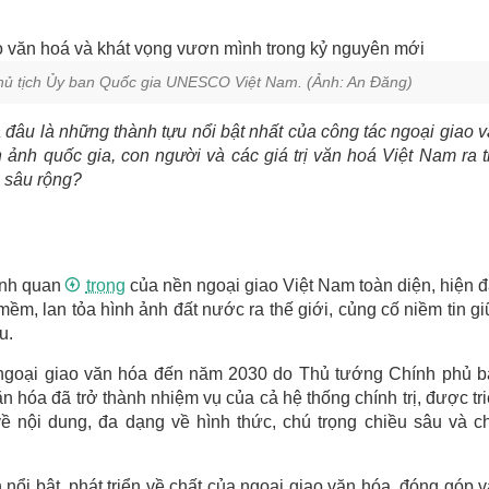
hủ tịch Ủy ban Quốc gia UNESCO Việt Nam. (Ảnh: An Đăng)
 đâu là những thành tựu nổi bật nhất của công tác ngoại giao 
h ảnh quốc gia, con người và các giá trị văn hoá Việt Nam ra 
g sâu rộng?
ành quan
trọng
của nền ngoại giao Việt Nam toàn diện, hiện đ
m, lan tỏa hình ảnh đất nước ra thế giới, củng cố niềm tin g
u.
c ngoại giao văn hóa đến năm 2030 do Thủ tướng Chính phủ 
ăn hóa đã trở thành nhiệm vụ của cả hệ thống chính trị, được tr
ề nội dung, đa dạng về hình thức, chú trọng chiều sâu và c
nổi bật, phát triển về chất của ngoại giao văn hóa, đóng góp 