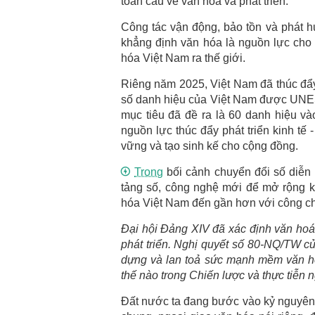
toàn cầu về văn hóa và phát triển.
Công tác vận động, bảo tồn và phát hu
khẳng định văn hóa là nguồn lực cho ph
hóa Việt Nam ra thế giới.
Riêng năm 2025, Việt Nam đã thúc đẩ
số danh hiệu của Việt Nam được UNESC
mục tiêu đã đề ra là 60 danh hiệu 
nguồn lực thúc đẩy phát triển kinh tế 
vững và tạo sinh kế cho cộng đồng.
Trong
bối cảnh chuyển đổi số diễn 
tảng số, công nghệ mới để mở rộng kh
hóa Việt Nam đến gần hơn với công chún
Đại hội Đảng XIV đã xác định văn hoá l
phát triển. Nghị quyết số 80-NQ/TW củ
dựng và lan toả sức mạnh mềm văn h
thế nào trong Chiến lược và thực tiễn 
Đất nước ta đang bước vào kỷ nguyên 