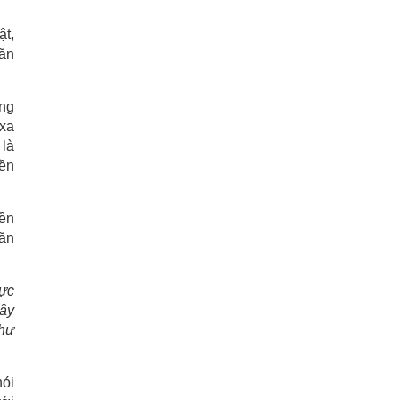
ật,
văn
ổng
 xa
 là
bền
nền
văn
lực
xây
như
nói