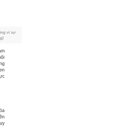
ồng vì sự
g)
Nam
hội
ạng
hen
lực
hóa
iên
duy