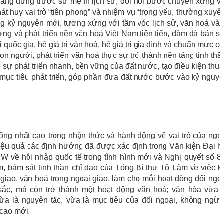
 đang đứng trước sứ mệnh lịch sử, đòi hỏi bước chuyển xứng 
át huy vai trò “tiên phong” và nhiệm vụ “trọng yếu, thường xuy
ong kỷ nguyên mới, tương xứng với tầm vóc lịch sử, văn hoá và
ng và phát triển nền văn hoá Việt Nam tiên tiến, đậm đà bản 
ị quốc gia, hệ giá trị văn hoá, hệ giá trị gia đình và chuẩn mực 
on người, phát triển văn hoá thực sự trở thành nền tảng tinh th
 sự phát triển nhanh, bền vững của đất nước, tạo điều kiện th
c mục tiêu phát triển, góp phần đưa đất nước bước vào kỷ ngu
ống nhất cao trong nhận thức và hành động về vai trò của ng
 hiệu quả các định hướng đã được xác định trong Văn kiện Đại 
 về hội nhập quốc tế trong tình hình mới và Nghị quyết số 
, bám sát tinh thần chỉ đạo của Tổng Bí thư Tô Lâm về việc 
iao, văn hoá trong ngoại giao, làm cho mỗi hoạt động đối ng
sắc, mà còn trở thành một hoạt động văn hoá; văn hóa vừa
a là nguyên tắc, vừa là mục tiêu của đối ngoại, không ng
cao mới.