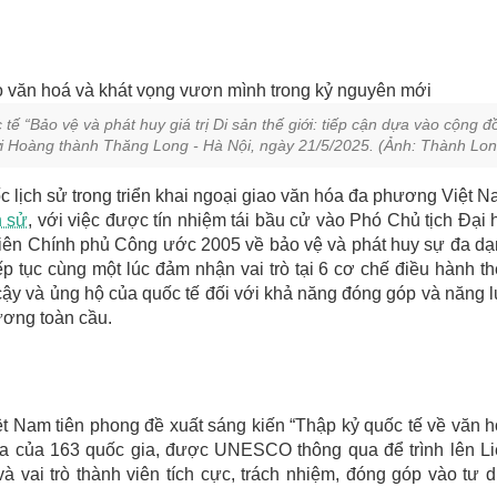
tế “Bảo vệ và phát huy giá trị Di sản thế giới: tiếp cận dựa vào cộng đ
giới Hoàng thành Thăng Long - Hà Nội, ngày 21/5/2025. (Ảnh: Thành Lon
lịch sử trong triển khai ngoại giao văn hóa đa phương Việt 
h sử
, với việc được tín nhiệm tái bầu cử vào Phó Chủ tịch Đại 
ên Chính phủ Công ước 2005 về bảo vệ và phát huy sự đa d
ếp tục cùng một lúc đảm nhận vai trò tại 6 cơ chế điều hành t
ậy và ủng hộ của quốc tế đối với khả năng đóng góp và năng 
ương toàn cầu.
ệt Nam tiên phong đề xuất sáng kiến “Thập kỷ quốc tế về văn 
gia của 163 quốc gia, được UNESCO thông qua để trình lên L
à vai trò thành viên tích cực, trách nhiệm, đóng góp vào tư 