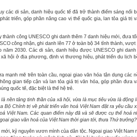
y các di sản, danh hiệu quốc tế đã trở thành điểm sáng nổi b
át triển, góp phần nâng cao vị thế quốc gia, lan tỏa giá trị 
y thành công UNESCO ghi danh thêm 7 danh hiệu mới, đưa t
O công nhận, ghi danh lên 77 ở toàn bộ 34 tỉnh thành, vượt
vào năm 2030. Các di sản, danh hiệu được UNESCO ghi danh
- xã hội ở địa phương, định vị thương hiệu, phát triển du lịch 
ra mạnh mẽ trên toàn cầu, ngoại giao văn hóa tận dụng các 
ông gian tiếp cận và lan tỏa giá trị văn hóa, góp phần đưa 
g quốc tế, đặc biệt là thế hệ trẻ.
à nền tảng tinh thần của xã hội, vừa là mục tiêu vừa là động 
a Bộ Chính trị về phát triển văn hoá Việt Nam đặt ra yêu cầu 
oá Việt Nam. Các quan điểm này đã và sẽ được cụ thể hoá 
ngoại giao văn hoá của Việt Nam thời gian tới, thưa Thứ trưởng?
mới, kỷ nguyên vươn mình của dân tộc. Ngoại giao Việt Nam 