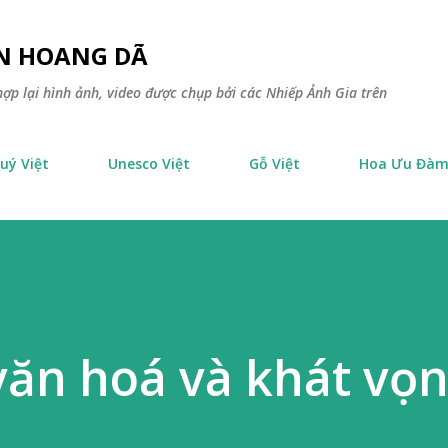
Chuyển đến nội dung chính
ÊN HOANG DÃ
ợp lại hình ảnh, video được chụp bởi các Nhiếp Ảnh Gia trên
uý Việt
Unesco Việt
Gỗ Việt
Hoa Ưu Đà
văn hoá và khát vọ