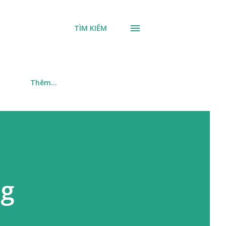
TÌM KIẾM
m
Thêm…
ng