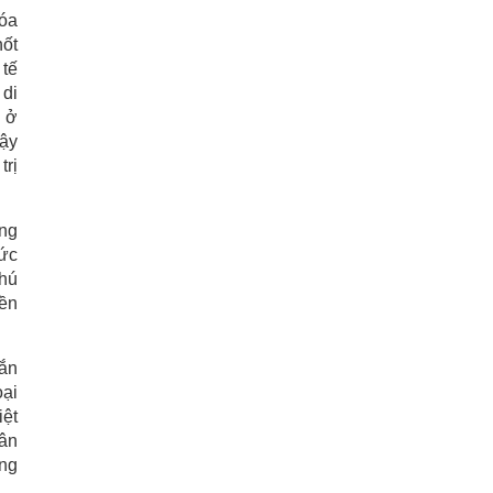
hóa
hốt
 tế
 di
m ở
dậy
trị
ợng
sức
phú
yền
gắn
oại
iệt
hân
ong