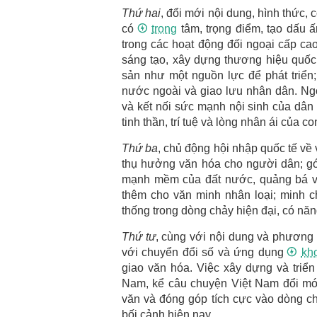
Thứ hai
, đổi mới nội dung, hình thức, 
có
trọng
tâm, trọng điểm, tạo dấu ấ
trong các hoạt động đối ngoại cấp cao;
sáng tạo, xây dựng thương hiệu quốc gi
sản như một nguồn lực để phát triển
nước ngoài và giao lưu nhân dân. Ng
và kết nối sức mạnh nội sinh của dân t
tinh thần, trí tuệ và lòng nhân ái của 
Thứ ba
, chủ động hội nhập quốc tế về 
thụ hưởng văn hóa cho người dân; gó
mạnh mềm của đất nước, quảng bá và 
thêm cho văn minh nhân loại; minh ch
thống trong dòng chảy hiện đại, có năn
Thứ tư
, cùng với nội dung và phương 
với chuyển đổi số và ứng dụng
kh
giao văn hóa. Việc xây dựng và triển
Nam, kể câu chuyện Việt Nam đổi mới,
văn và đóng góp tích cực vào dòng ch
bối cảnh hiện nay.