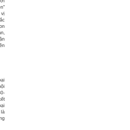
với
ên”
 vị
sắc
con
ần,
uận
yên
oại
hội
80-
kết
oại
 là
ừng