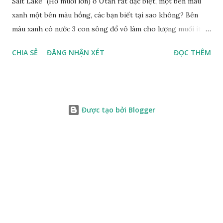
Salt Lake" (Hồ muối lớn) ở Utah rất đặc biệt, một bên màu
xanh một bên màu hồng, các bạn biết tại sao không? Bên
màu xanh có nước 3 con sông đổ vô làm cho lượng muối ít,
màu xanh. Bên màu đỏ lượng muối nhiều gấp 10 lần nước
CHIA SẺ
ĐĂNG NHẬN XÉT
ĐỌC THÊM
biển, nhiều sinh vật thích muối sống ở đây, tạo nên màu
hồng.
Được tạo bởi Blogger