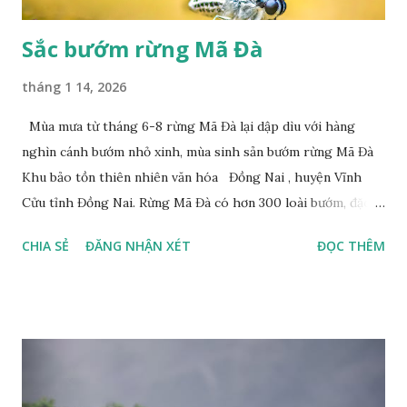
Sắc bướm rừng Mã Đà
tháng 1 14, 2026
Mùa mưa từ tháng 6-8 rừng Mã Đà lại dập dìu với hàng
nghìn cánh bướm nhỏ xinh, mùa sinh sản bướm rừng Mã Đà
Khu bảo tồn thiên nhiên văn hóa Đồng Nai , huyện Vĩnh
Cửu tỉnh Đồng Nai. Rừng Mã Đà có hơn 300 loài bướm, đặc
thù loài bướm Phượng xanh đuôi nheo, còn gọi là bướm rồng
CHIA SẺ
ĐĂNG NHẬN XÉT
ĐỌC THÊM
đuôi trắng (Lamproptera curius) đặc trưng là cái đuôi dài
tuyệt đẹp, đã được cảnh báo bảo tồn tại Việt Nam từ năm
2007, loài bướm này phía Nam chỉ có ở rừng Mã Đà Tác giả:
Phúc Ngô Quang Tác phẩm dự thi Cuộc thi ảnh và video
Happy Việt Nam 2024 Vietnam.vn