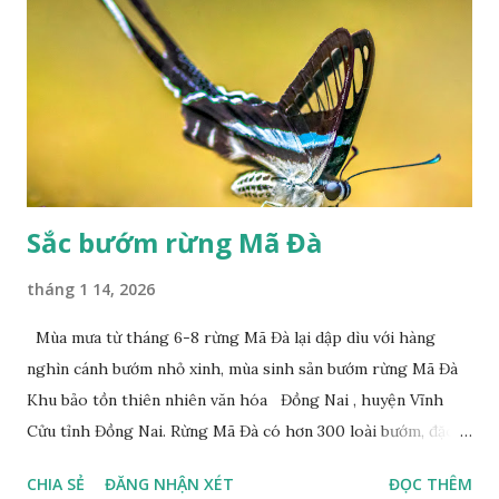
Sắc bướm rừng Mã Đà
tháng 1 14, 2026
Mùa mưa từ tháng 6-8 rừng Mã Đà lại dập dìu với hàng
nghìn cánh bướm nhỏ xinh, mùa sinh sản bướm rừng Mã Đà
Khu bảo tồn thiên nhiên văn hóa Đồng Nai , huyện Vĩnh
Cửu tỉnh Đồng Nai. Rừng Mã Đà có hơn 300 loài bướm, đặc
thù loài bướm Phượng xanh đuôi nheo, còn gọi là bướm rồng
CHIA SẺ
ĐĂNG NHẬN XÉT
ĐỌC THÊM
đuôi trắng (Lamproptera curius) đặc trưng là cái đuôi dài