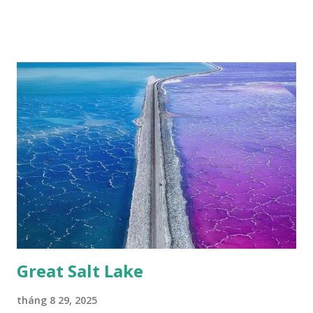
tuyệt đẹp, đã được cảnh báo bảo tồn tại Việt Nam từ năm
2007, loài bướm này phía Nam chỉ có ở rừng Mã Đà Tác giả:
Phúc Ngô Quang Tác phẩm dự thi Cuộc thi ảnh và video
Happy Việt Nam 2024 Vietnam.vn
Great Salt Lake
tháng 8 29, 2025