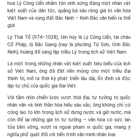
hoá Lý Công Uẩn nhằm tôn vinh xứng đáng một nhân vật
kiệt xuất của dân tộc, quảng bá sâu rộng giá trị văn hóa
Việt Nam và vùng đất Bắc Ninh – Kinh Bắc văn hiến ra thế
giới.
Lý Thái Tổ (974–1028), tên húy là Lý Công Uẩn, tại châu
Cổ Pháp, lộ Bắc Giang (nay là phường Từ Sơn, tỉnh Bắc
Ninh), hoàng đế sáng lập triều Lý trong lịch sử Việt Nam.
Là một trong những nhân vật kiệt xuất tiêu biểu của lịch
sử Việt Nam, ông đã đặt nền móng cho một triều đại
thịnh trị, mở ra thời kỳ phát triển lâu dài, ổn định và độc
lập tự chủ của quốc gia Đại Việt.
Với tầm nhìn chiến lược vượt thời đại, tư tưởng trị quốc
nhân văn và tinh thần hòa hiếu sâu sắc, ông không chỉ có
công lao to lớn trong lịch sử dựng nước và giữ nước, mà
còn để lại những giá trị tư tưởng – văn hóa có sức lan
tỏa bền vững, vượt ra ngoài phạm vi quốc gia, mang ý
nghĩa phổ quát đối với tiến trình văn minh nhân loại.