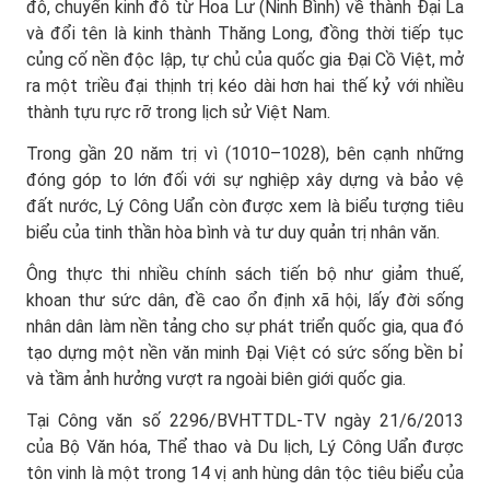
đô, chuyển kinh đô từ Hoa Lư (Ninh Bình) về thành Đại La
và đổi tên là kinh thành Thăng Long, đồng thời tiếp tục
củng cố nền độc lập, tự chủ của quốc gia Đại Cồ Việt, mở
ra một triều đại thịnh trị kéo dài hơn hai thế kỷ với nhiều
thành tựu rực rỡ trong lịch sử Việt Nam.
Trong gần 20 năm trị vì (1010–1028), bên cạnh những
đóng góp to lớn đối với sự nghiệp xây dựng và bảo vệ
đất nước, Lý Công Uẩn còn được xem là biểu tượng tiêu
biểu của tinh thần hòa bình và tư duy quản trị nhân văn.
Ông thực thi nhiều chính sách tiến bộ như giảm thuế,
khoan thư sức dân, đề cao ổn định xã hội, lấy đời sống
nhân dân làm nền tảng cho sự phát triển quốc gia, qua đó
tạo dựng một nền văn minh Đại Việt có sức sống bền bỉ
và tầm ảnh hưởng vượt ra ngoài biên giới quốc gia.
Tại Công văn số 2296/BVHTTDL-TV ngày 21/6/2013
của Bộ Văn hóa, Thể thao và Du lịch, Lý Công Uẩn được
tôn vinh là một trong 14 vị anh hùng dân tộc tiêu biểu của