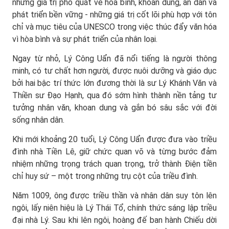
những giá trị phổ quát về hòa bình, khoan dung, an dân và
phát triển bền vững - những giá trị cốt lõi phù hợp với tôn
chỉ và mục tiêu của UNESCO trong việc thúc đẩy văn hóa
vì hòa bình và sự phát triển của nhân loại.
Ngay từ nhỏ, Lý Công Uẩn đã nổi tiếng là người thông
minh, có tư chất hơn người, được nuôi dưỡng và giáo dục
bởi hai bậc trí thức lớn đương thời là sư Lý Khánh Văn và
Thiền sư Đạo Hạnh, qua đó sớm hình thành nền tảng tư
tưởng nhân văn, khoan dung và gắn bó sâu sắc với đời
sống nhân dân.
Khi mới khoảng 20 tuổi, Lý Công Uẩn được đưa vào triều
đình nhà Tiền Lê, giữ chức quan võ và từng bước đảm
nhiệm những trọng trách quan trọng, trở thành Điện tiền
chỉ huy sứ – một trong những trụ cột của triều đình.
Năm 1009, ông được triều thần và nhân dân suy tôn lên
ngôi, lấy niên hiệu là Lý Thái Tổ, chính thức sáng lập triều
đại nhà Lý. Sau khi lên ngôi, hoàng đế ban hành Chiếu dời