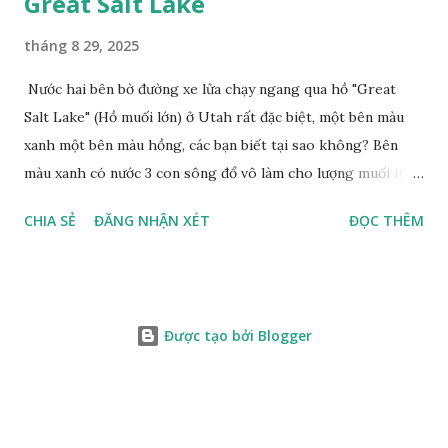
Great Salt Lake
tháng 8 29, 2025
Nước hai bên bờ đường xe lửa chạy ngang qua hồ "Great
Salt Lake" (Hồ muối lớn) ở Utah rất đặc biệt, một bên màu
xanh một bên màu hồng, các bạn biết tại sao không? Bên
màu xanh có nước 3 con sông đổ vô làm cho lượng muối ít,
màu xanh. Bên màu đỏ lượng muối nhiều gấp 10 lần nước
CHIA SẺ
ĐĂNG NHẬN XÉT
ĐỌC THÊM
biển, nhiều sinh vật thích muối sống ở đây, tạo nên màu
hồng.
Được tạo bởi Blogger