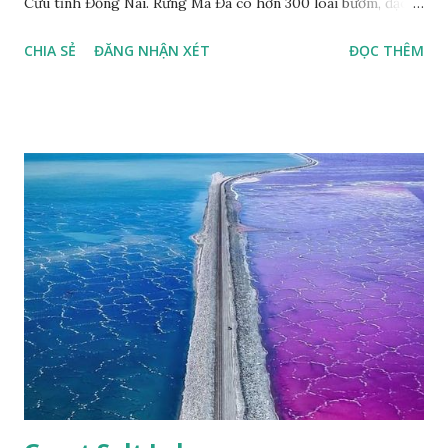
Cửu tỉnh Đồng Nai. Rừng Mã Đà có hơn 300 loài bướm, đặc
thù loài bướm Phượng xanh đuôi nheo, còn gọi là bướm rồng
CHIA SẺ
ĐĂNG NHẬN XÉT
ĐỌC THÊM
đuôi trắng (Lamproptera curius) đặc trưng là cái đuôi dài
tuyệt đẹp, đã được cảnh báo bảo tồn tại Việt Nam từ năm
2007, loài bướm này phía Nam chỉ có ở rừng Mã Đà Tác giả:
Phúc Ngô Quang Tác phẩm dự thi Cuộc thi ảnh và video
Happy Việt Nam 2024 Vietnam.vn