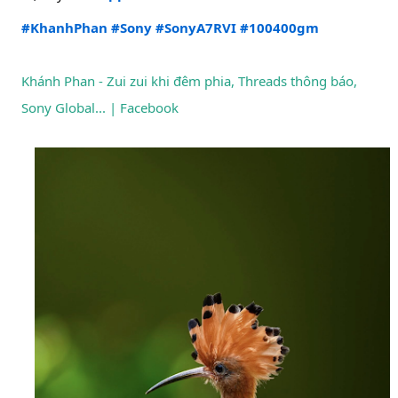
#KhanhPhan
#Sony
#SonyA7RVI
#100400gm
Khánh Phan - Zui zui khi đêm phia, Threads thông báo, 
Sony Global... | Facebook