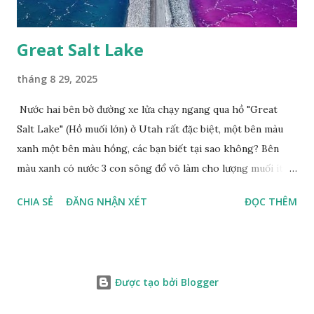
Great Salt Lake
tháng 8 29, 2025
Nước hai bên bờ đường xe lửa chạy ngang qua hồ "Great
Salt Lake" (Hồ muối lớn) ở Utah rất đặc biệt, một bên màu
xanh một bên màu hồng, các bạn biết tại sao không? Bên
màu xanh có nước 3 con sông đổ vô làm cho lượng muối ít,
màu xanh. Bên màu đỏ lượng muối nhiều gấp 10 lần nước
CHIA SẺ
ĐĂNG NHẬN XÉT
ĐỌC THÊM
biển, nhiều sinh vật thích muối sống ở đây, tạo nên màu
hồng.
Được tạo bởi Blogger