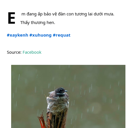
E
m đang ấp bảo vệ đàn con tương lai dưới mưa. 
Thấy thương hen. 
#xaykenh
#xuhuong
#requat
Source: 
Facebook