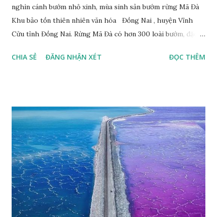
nghìn cánh bướm nhỏ xinh, mùa sinh sản bướm rừng Mã Đà
Khu bảo tồn thiên nhiên văn hóa Đồng Nai , huyện Vĩnh
Cửu tỉnh Đồng Nai. Rừng Mã Đà có hơn 300 loài bướm, đặc
thù loài bướm Phượng xanh đuôi nheo, còn gọi là bướm rồng
CHIA SẺ
ĐĂNG NHẬN XÉT
ĐỌC THÊM
đuôi trắng (Lamproptera curius) đặc trưng là cái đuôi dài
tuyệt đẹp, đã được cảnh báo bảo tồn tại Việt Nam từ năm
2007, loài bướm này phía Nam chỉ có ở rừng Mã Đà Tác giả:
Phúc Ngô Quang Tác phẩm dự thi Cuộc thi ảnh và video
Happy Việt Nam 2024 Vietnam.vn