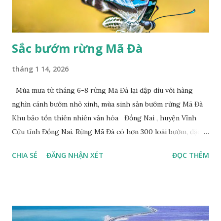
Sắc bướm rừng Mã Đà
tháng 1 14, 2026
Mùa mưa từ tháng 6-8 rừng Mã Đà lại dập dìu với hàng
nghìn cánh bướm nhỏ xinh, mùa sinh sản bướm rừng Mã Đà
Khu bảo tồn thiên nhiên văn hóa Đồng Nai , huyện Vĩnh
Cửu tỉnh Đồng Nai. Rừng Mã Đà có hơn 300 loài bướm, đặc
thù loài bướm Phượng xanh đuôi nheo, còn gọi là bướm rồng
CHIA SẺ
ĐĂNG NHẬN XÉT
ĐỌC THÊM
đuôi trắng (Lamproptera curius) đặc trưng là cái đuôi dài
tuyệt đẹp, đã được cảnh báo bảo tồn tại Việt Nam từ năm
2007, loài bướm này phía Nam chỉ có ở rừng Mã Đà Tác giả:
Phúc Ngô Quang Tác phẩm dự thi Cuộc thi ảnh và video
Happy Việt Nam 2024 Vietnam.vn