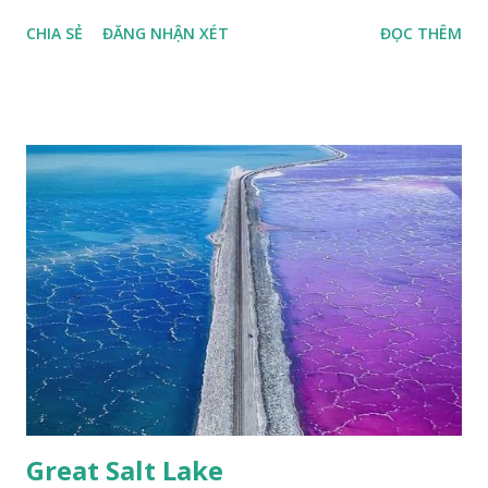
thù loài bướm Phượng xanh đuôi nheo, còn gọi là bướm rồng
CHIA SẺ
ĐĂNG NHẬN XÉT
ĐỌC THÊM
đuôi trắng (Lamproptera curius) đặc trưng là cái đuôi dài
tuyệt đẹp, đã được cảnh báo bảo tồn tại Việt Nam từ năm
2007, loài bướm này phía Nam chỉ có ở rừng Mã Đà Tác giả:
Phúc Ngô Quang Tác phẩm dự thi Cuộc thi ảnh và video
Happy Việt Nam 2024 Vietnam.vn
Great Salt Lake