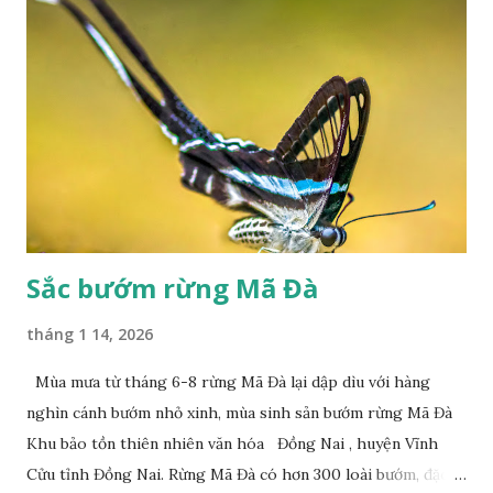
Sắc bướm rừng Mã Đà
tháng 1 14, 2026
Mùa mưa từ tháng 6-8 rừng Mã Đà lại dập dìu với hàng
nghìn cánh bướm nhỏ xinh, mùa sinh sản bướm rừng Mã Đà
Khu bảo tồn thiên nhiên văn hóa Đồng Nai , huyện Vĩnh
Cửu tỉnh Đồng Nai. Rừng Mã Đà có hơn 300 loài bướm, đặc