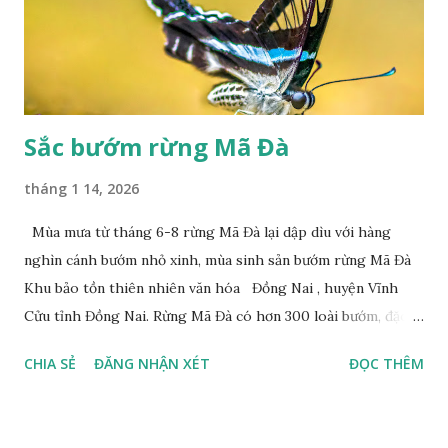
Sắc bướm rừng Mã Đà
tháng 1 14, 2026
Mùa mưa từ tháng 6-8 rừng Mã Đà lại dập dìu với hàng
nghìn cánh bướm nhỏ xinh, mùa sinh sản bướm rừng Mã Đà
Khu bảo tồn thiên nhiên văn hóa Đồng Nai , huyện Vĩnh
Cửu tỉnh Đồng Nai. Rừng Mã Đà có hơn 300 loài bướm, đặc
thù loài bướm Phượng xanh đuôi nheo, còn gọi là bướm rồng
CHIA SẺ
ĐĂNG NHẬN XÉT
ĐỌC THÊM
đuôi trắng (Lamproptera curius) đặc trưng là cái đuôi dài
tuyệt đẹp, đã được cảnh báo bảo tồn tại Việt Nam từ năm
2007, loài bướm này phía Nam chỉ có ở rừng Mã Đà Tác giả: