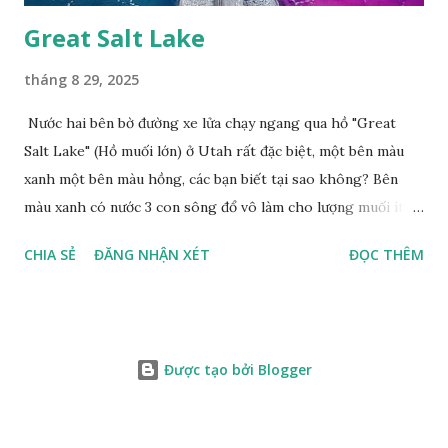
Great Salt Lake
tháng 8 29, 2025
Nước hai bên bờ đường xe lửa chạy ngang qua hồ "Great
Salt Lake" (Hồ muối lớn) ở Utah rất đặc biệt, một bên màu
xanh một bên màu hồng, các bạn biết tại sao không? Bên
màu xanh có nước 3 con sông đổ vô làm cho lượng muối ít,
màu xanh. Bên màu đỏ lượng muối nhiều gấp 10 lần nước
CHIA SẺ
ĐĂNG NHẬN XÉT
ĐỌC THÊM
biển, nhiều sinh vật thích muối sống ở đây, tạo nên màu
hồng.
Được tạo bởi Blogger