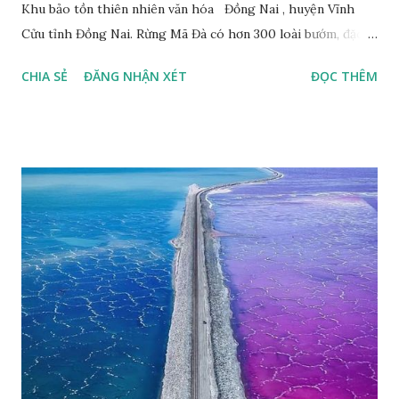
Khu bảo tồn thiên nhiên văn hóa Đồng Nai , huyện Vĩnh
Cửu tỉnh Đồng Nai. Rừng Mã Đà có hơn 300 loài bướm, đặc
thù loài bướm Phượng xanh đuôi nheo, còn gọi là bướm rồng
CHIA SẺ
ĐĂNG NHẬN XÉT
ĐỌC THÊM
đuôi trắng (Lamproptera curius) đặc trưng là cái đuôi dài
tuyệt đẹp, đã được cảnh báo bảo tồn tại Việt Nam từ năm
2007, loài bướm này phía Nam chỉ có ở rừng Mã Đà Tác giả:
Phúc Ngô Quang Tác phẩm dự thi Cuộc thi ảnh và video
Happy Việt Nam 2024 Vietnam.vn