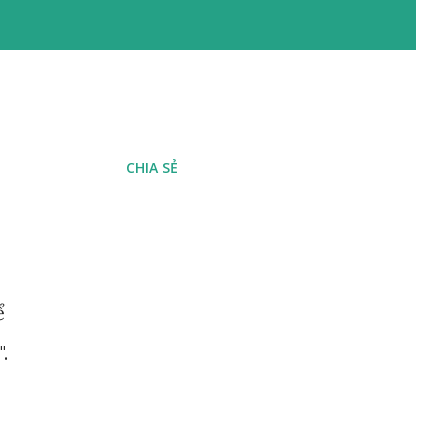
CHIA SẺ
ể
.