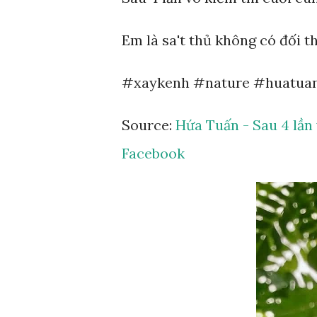
Em là sa't thủ không có đối t
#xaykenh #nature #huatua
Source:
Hứa Tuấn - Sau 4 lần 
Facebook