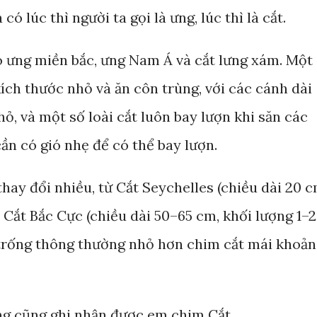
ó lúc thì người ta gọi là ưng, lúc thì là cắt.
ó ưng miền bắc, ưng Nam Á và cắt lưng xám. Một
kích thước nhỏ và ăn côn trùng, với các cánh dài
hỏ, và một số loài cắt luôn bay lượn khi săn các
ần có gió nhẹ để có thể bay lượn.
thay đổi nhiều, từ Cắt Seychelles (chiều dài 20 c
Cắt Bắc Cực (chiều dài 50–65 cm, khối lượng 1–2
 trống thông thường nhỏ hơn chim cắt mái khoả
ùng cũng ghi nhận được em chim Cắt.