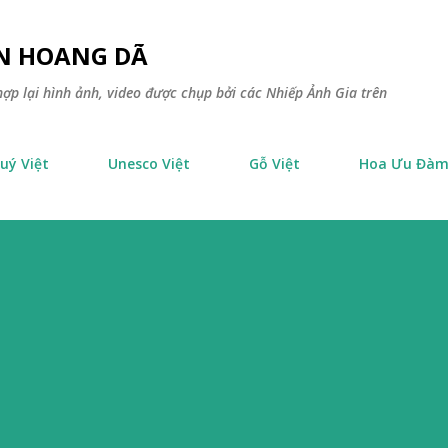
Chuyển đến nội dung chính
ÊN HOANG DÃ
ợp lại hình ảnh, video được chụp bởi các Nhiếp Ảnh Gia trên
uý Việt
Unesco Việt
Gỗ Việt
Hoa Ưu Đà