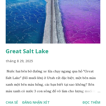
Great Salt Lake
tháng 8 29, 2025
Nước hai bên bờ đường xe lửa chạy ngang qua hồ "Great
Salt Lake" (Hồ muối lớn) ở Utah rất đặc biệt, một bên màu
xanh một bên màu hồng, các bạn biết tại sao không? Bên
màu xanh có nước 3 con sông đổ vô làm cho lượng muối ít,
màu xanh. Bên màu đỏ lượng muối nhiều gấp 10 lần nước
CHIA SẺ
ĐĂNG NHẬN XÉT
ĐỌC THÊM
biển, nhiều sinh vật thích muối sống ở đây, tạo nên màu