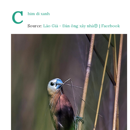
C
him di xanh
Source:
Lão Già - Đàn ông xây nhà😍 | Facebook