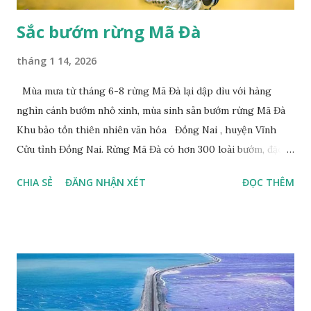
Sắc bướm rừng Mã Đà
tháng 1 14, 2026
Mùa mưa từ tháng 6-8 rừng Mã Đà lại dập dìu với hàng
nghìn cánh bướm nhỏ xinh, mùa sinh sản bướm rừng Mã Đà
Khu bảo tồn thiên nhiên văn hóa Đồng Nai , huyện Vĩnh
Cửu tỉnh Đồng Nai. Rừng Mã Đà có hơn 300 loài bướm, đặc
thù loài bướm Phượng xanh đuôi nheo, còn gọi là bướm rồng
CHIA SẺ
ĐĂNG NHẬN XÉT
ĐỌC THÊM
đuôi trắng (Lamproptera curius) đặc trưng là cái đuôi dài
tuyệt đẹp, đã được cảnh báo bảo tồn tại Việt Nam từ năm
2007, loài bướm này phía Nam chỉ có ở rừng Mã Đà Tác giả:
Phúc Ngô Quang Tác phẩm dự thi Cuộc thi ảnh và video
Happy Việt Nam 2024 Vietnam.vn