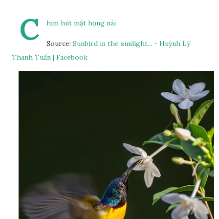
C
him hút mật họng nái
Source:
Sunbird in the sunlight... - Huỳnh Lý
Thanh Tuấn | Facebook