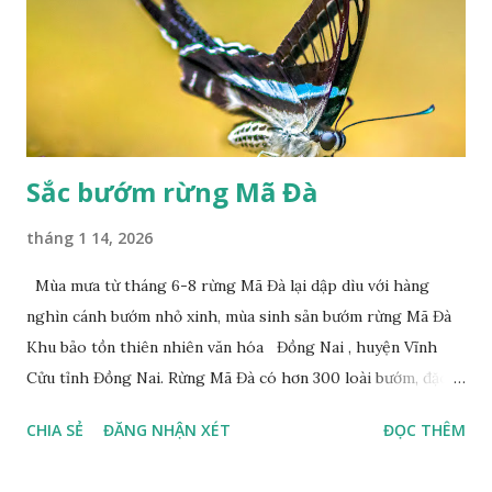
Sắc bướm rừng Mã Đà
tháng 1 14, 2026
Mùa mưa từ tháng 6-8 rừng Mã Đà lại dập dìu với hàng
nghìn cánh bướm nhỏ xinh, mùa sinh sản bướm rừng Mã Đà
Khu bảo tồn thiên nhiên văn hóa Đồng Nai , huyện Vĩnh
Cửu tỉnh Đồng Nai. Rừng Mã Đà có hơn 300 loài bướm, đặc
thù loài bướm Phượng xanh đuôi nheo, còn gọi là bướm rồng
CHIA SẺ
ĐĂNG NHẬN XÉT
ĐỌC THÊM
đuôi trắng (Lamproptera curius) đặc trưng là cái đuôi dài
tuyệt đẹp, đã được cảnh báo bảo tồn tại Việt Nam từ năm