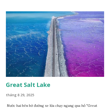
2007, loài bướm này phía Nam chỉ có ở rừng Mã Đà Tác giả:
Phúc Ngô Quang Tác phẩm dự thi Cuộc thi ảnh và video
Happy Việt Nam 2024 Vietnam.vn
Great Salt Lake
tháng 8 29, 2025
Nước hai bên bờ đường xe lửa chạy ngang qua hồ "Great